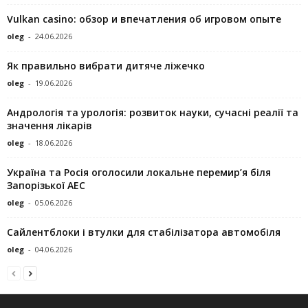
Vulkan casino: обзор и впечатления об игровом опыте
oleg
-
24.06.2026
Як правильно вибрати дитяче ліжечко
oleg
-
19.06.2026
Андрологія та урологія: розвиток науки, сучасні реалії та
значення лікарів
oleg
-
18.06.2026
Україна та Росія оголосили локальне перемир’я біля
Запорізької АЕС
oleg
-
05.06.2026
Сайлентблоки і втулки для стабілізатора автомобіля
oleg
-
04.06.2026