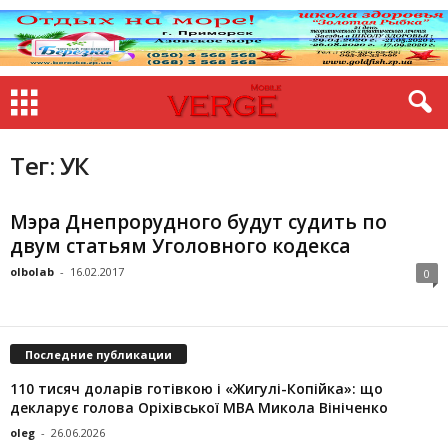
Тег: УК
Мэра Днепрорудного будут судить по
двум статьям Уголовного кодекса
olbolab
-
16.02.2017
0
Последние публикации
110 тисяч доларів готівкою і «Жигулі-Копійка»: що
декларує голова Оріхівської МВА Микола Вініченко
oleg
-
26.06.2026