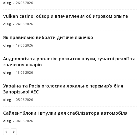
oleg
-
26.06.2026
Vulkan casino: обзор и впечатления об игровом опыте
oleg
-
24.06.2026
Як правильно вибрати дитяче ліжечко
oleg
-
19.06.2026
Андрологія та урологія: розвиток науки, сучасні реалії та
значення лікарів
oleg
-
18.06.2026
Україна та Росія оголосили локальне перемир’я біля
Запорізької АЕС
oleg
-
05.06.2026
Сайлентблоки і втулки для стабілізатора автомобіля
oleg
-
04.06.2026