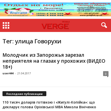
Тег: улица Говорухи
Молодчик из Запорожья зарезал
неприятеля на глазах у прохожих (ВИДЕО
18+)
user444
-
21.04.2017
0
Последние публикации
110 тисяч доларів готівкою і «Жигулі-Копійка»: що
декларує голова Оріхівської МВА Микола Вініченко