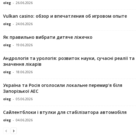
oleg
-
26.06.2026
Vulkan casino: обзор и впечатления об игровом опыте
oleg
-
24.06.2026
Як правильно вибрати дитяче ліжечко
oleg
-
19.06.2026
Андрологія та урологія: розвиток науки, сучасні реалії та
значення лікарів
oleg
-
18.06.2026
Україна та Росія оголосили локальне перемир’я біля
Запорізької АЕС
oleg
-
05.06.2026
Сайлентблоки і втулки для стабілізатора автомобіля
oleg
-
04.06.2026