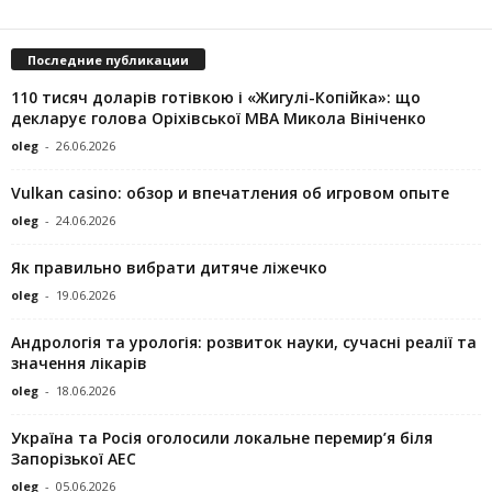
Последние публикации
110 тисяч доларів готівкою і «Жигулі-Копійка»: що
декларує голова Оріхівської МВА Микола Вініченко
oleg
-
26.06.2026
Vulkan casino: обзор и впечатления об игровом опыте
oleg
-
24.06.2026
Як правильно вибрати дитяче ліжечко
oleg
-
19.06.2026
Андрологія та урологія: розвиток науки, сучасні реалії та
значення лікарів
oleg
-
18.06.2026
Україна та Росія оголосили локальне перемир’я біля
Запорізької АЕС
oleg
-
05.06.2026