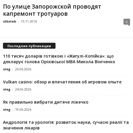
По улице Запорожской проводят
капремонт тротуаров
olbolab
-
15.11.2016
0
Последние публикации
110 тисяч доларів готівкою і «Жигулі-Копійка»: що
декларує голова Оріхівської МВА Микола Вініченко
oleg
-
26.06.2026
Vulkan casino: обзор и впечатления об игровом опыте
oleg
-
24.06.2026
Як правильно вибрати дитяче ліжечко
oleg
-
19.06.2026
Андрологія та урологія: розвиток науки, сучасні реалії та
значення лікарів