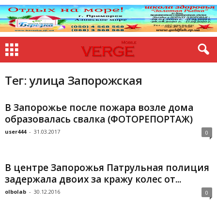
Тег: улица Запорожская
В Запорожье после пожара возле дома
образовалась свалка (ФОТОРЕПОРТАЖ)
user444
-
31.03.2017
0
В центре Запорожья Патрульная полиция
задержала двоих за кражу колес от...
olbolab
-
30.12.2016
0