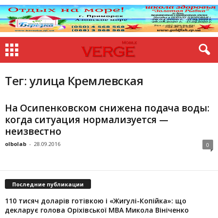
Тег: улица Кремлевская
На Осипенковском снижена подача воды:
когда ситуация нормализуется —
неизвестно
olbolab
-
28.09.2016
0
Последние публикации
110 тисяч доларів готівкою і «Жигулі-Копійка»: що
декларує голова Оріхівської МВА Микола Вініченко