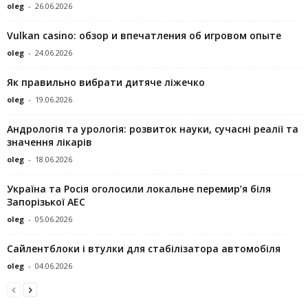
oleg
-
26.06.2026
Vulkan casino: обзор и впечатления об игровом опыте
oleg
-
24.06.2026
Як правильно вибрати дитяче ліжечко
oleg
-
19.06.2026
Андрологія та урологія: розвиток науки, сучасні реалії та
значення лікарів
oleg
-
18.06.2026
Україна та Росія оголосили локальне перемир’я біля
Запорізької АЕС
oleg
-
05.06.2026
Сайлентблоки і втулки для стабілізатора автомобіля
oleg
-
04.06.2026