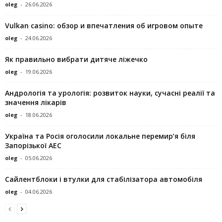
oleg
-
26.06.2026
Vulkan casino: обзор и впечатления об игровом опыте
oleg
-
24.06.2026
Як правильно вибрати дитяче ліжечко
oleg
-
19.06.2026
Андрологія та урологія: розвиток науки, сучасні реалії та
значення лікарів
oleg
-
18.06.2026
Україна та Росія оголосили локальне перемир’я біля
Запорізької АЕС
oleg
-
05.06.2026
Сайлентблоки і втулки для стабілізатора автомобіля
oleg
-
04.06.2026