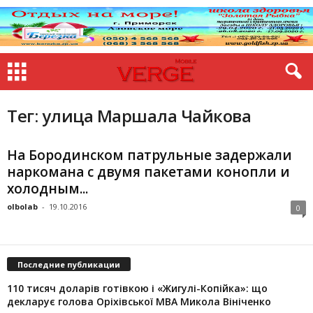
Тег: улица Маршала Чайкова
На Бородинском патрульные задержали
наркомана с двумя пакетами конопли и
холодным...
olbolab
-
19.10.2016
0
Последние публикации
110 тисяч доларів готівкою і «Жигулі-Копійка»: що
декларує голова Оріхівської МВА Микола Вініченко