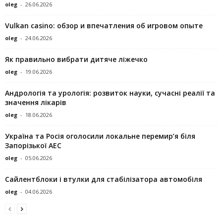
oleg
-
26.06.2026
Vulkan casino: обзор и впечатления об игровом опыте
oleg
-
24.06.2026
Як правильно вибрати дитяче ліжечко
oleg
-
19.06.2026
Андрологія та урологія: розвиток науки, сучасні реалії та
значення лікарів
oleg
-
18.06.2026
Україна та Росія оголосили локальне перемир’я біля
Запорізької АЕС
oleg
-
05.06.2026
Сайлентблоки і втулки для стабілізатора автомобіля
oleg
-
04.06.2026