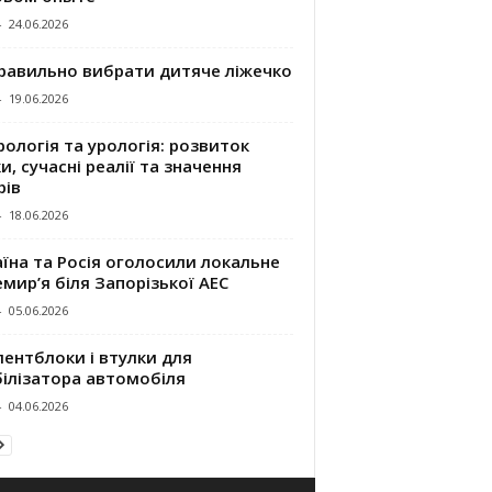
-
24.06.2026
правильно вибрати дитяче ліжечко
-
19.06.2026
ологія та урологія: розвиток
и, сучасні реалії та значення
рів
-
18.06.2026
їна та Росія оголосили локальне
мир’я біля Запорізької АЕС
-
05.06.2026
ентблоки і втулки для
білізатора автомобіля
-
04.06.2026