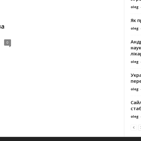
oleg
Як 
ва
oleg
Андр
0
наук
ліка
oleg
Укра
пере
oleg
Сайл
ста
oleg