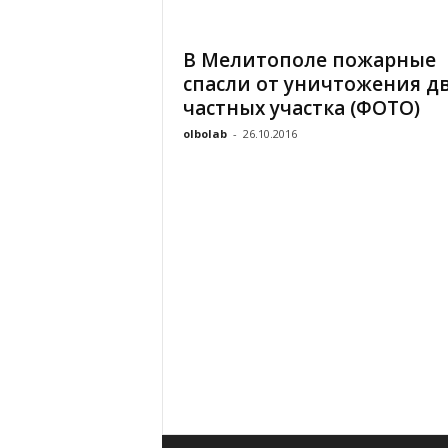
«
В
В Мелитополе пожарные
Е
спасли от уничтожения д
Р
Ж
частных участка (ФОТО)
Е
olbolab
-
26.10.2016
»