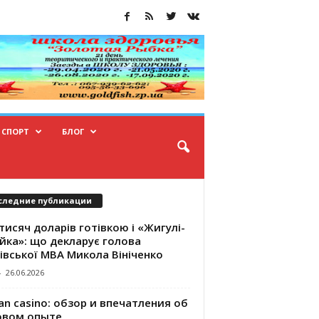
СПОРТ
БЛОГ
следние публикации
тисяч доларів готівкою і «Жигулі-
йка»: що декларує голова
івської МВА Микола Вініченко
-
26.06.2026
an casino: обзор и впечатления об
овом опыте