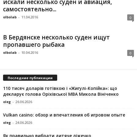
искали несколько суден и авиация,
самостоятельно...
olbolab
-
11.04.2016
0
В Бердянске несколько суден ищут
пропавшего рыбака
olbolab
-
10.04.2016
0
Последние публикации
110 тисяч доларів готівкою і «Жигулі-Копійка»: що
декларує голова Оріхівської МВА Микола Вініченко
oleg
-
26.06.2026
Vulkan casino: обзор и впечатления об игровом опыте
oleg
-
24.06.2026
Як правильно вибрати дитяче ліжечко