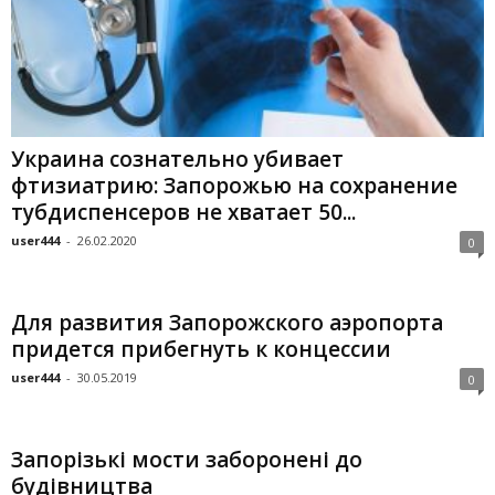
Украина сознательно убивает
фтизиатрию: Запорожью на сохранение
тубдиспенсеров не хватает 50...
user444
-
26.02.2020
0
Для развития Запорожского аэропорта
придется прибегнуть к концессии
user444
-
30.05.2019
0
Запорізькі мости заборонені до
будівництва