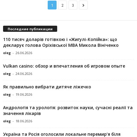
1
2
3
Последние публикации
110 тисяч доларів готівкою і «Жигулі-Копійка»: що
декларує голова Оріхівської МВА Микола Вініченко
oleg
-
26.06.2026
Vulkan casino: обзор и впечатления об игровом опыте
oleg
-
24.06.2026
Як правильно вибрати дитяче ліжечко
oleg
-
19.06.2026
Андрологія та урологія: розвиток науки, сучасні реалії та
значення лікарів
oleg
-
18.06.2026
Україна та Росія оголосили локальне перемир’я біля