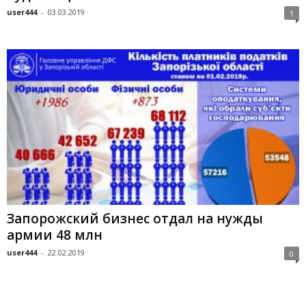
user444
-
03.03.2019
1
Запорожский бизнес отдал на нужды
армии 48 млн
user444
-
22.02.2019
0