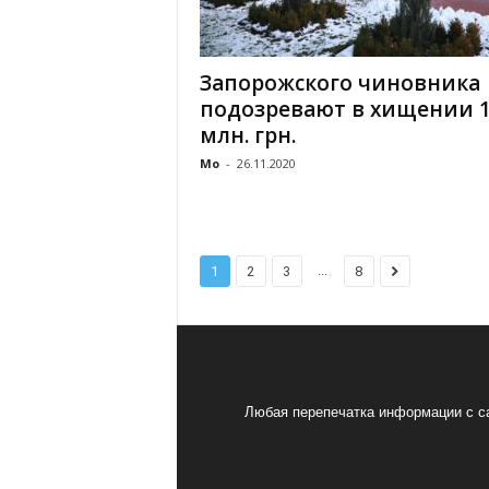
Запорожского чиновника
подозревают в хищении 
млн. грн.
Mo
-
26.11.2020
...
1
2
3
8
Любая перепечатка информации с са