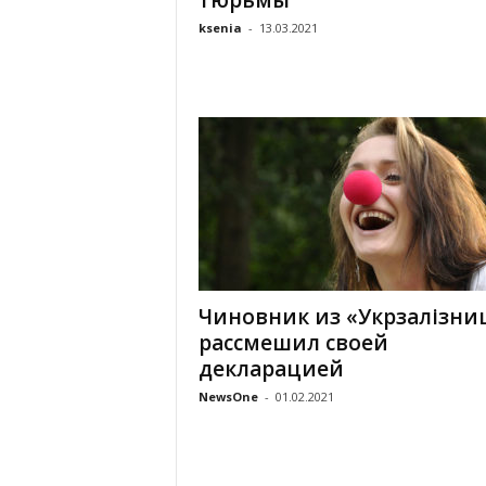
тюрьмы
ksenia
-
13.03.2021
Чиновник из «Укрзалізни
рассмешил своей
декларацией
NewsOne
-
01.02.2021