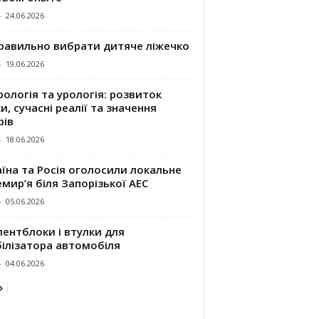
-
24.06.2026
правильно вибрати дитяче ліжечко
-
19.06.2026
ологія та урологія: розвиток
и, сучасні реалії та значення
рів
-
18.06.2026
їна та Росія оголосили локальне
мир’я біля Запорізької АЕС
-
05.06.2026
ентблоки і втулки для
білізатора автомобіля
-
04.06.2026