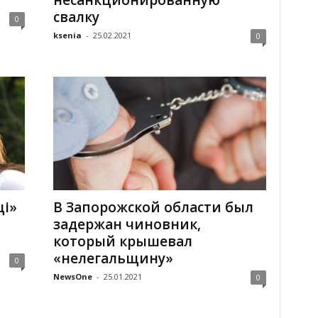
несанкционированную
свалку
0
ksenia
-
25.02.2021
0
ці»
В Запорожской области был
задержан чиновник,
который крышевал
«нелегальщину»
0
NewsOne
-
25.01.2021
0