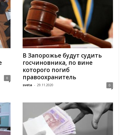
В Запорожье будут судить
е
госчиновника, по вине
которого погиб
правоохранитель
0
sveta
-
29.11.2020
0