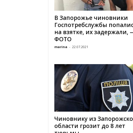
«
В
В Запорожье чиновники
Е
Госпотребслужбы попали
Р
Ж
на взятке, их задержали, 
Е
ФОТО
»
marina
-
22.07.2021
Чиновнику из Запорожск
области грозит до 8 лет