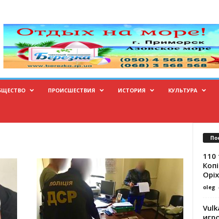
БЩЕСТВО
ПРОИСШЕСТВИЯ
ИСТОРИЯ
КУЛЬТУРА
По
110 
Копі
Оріх
oleg
Vulk
игр