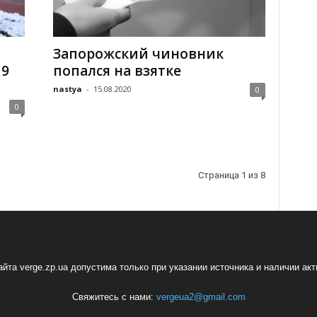
Запорожский чиновник
19
попался на взятке
nastya
-
15.08.2020
0
0
Страница 1 из 8
йта verge.zp.ua допустима только при указании источника и наличии ак
Свяжитесь с нами:
vergeua2@gmail.com