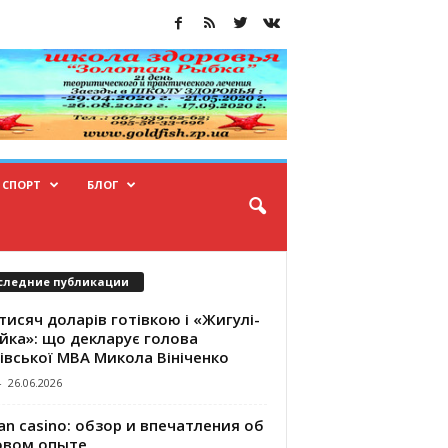
СПОРТ
БЛОГ
следние публикации
тисяч доларів готівкою і «Жигулі-
йка»: що декларує голова
івської МВА Микола Вініченко
-
26.06.2026
an casino: обзор и впечатления об
овом опыте