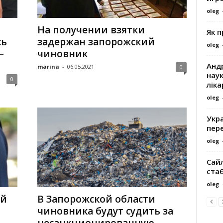
oleg
На получении взятки
Як 
сь
задержан запорожский
oleg
—
чиновник
Андр
marina
-
06.05.2021
0
наук
0
ліка
oleg
Укра
пере
oleg
Сайл
ста
oleg
ой
В Запорожской области
чиновника будут судить за