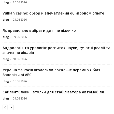
oleg
-
26.06.2026
Vulkan casino: обзор и впечатления об игровом опыте
oleg
-
24.06.2026
Як правильно вибрати дитяче ліжечко
oleg
-
19.06.2026
Андрологія та урологія: розвиток науки, сучасні реалії та
значення лікарів
oleg
-
18.06.2026
Україна та Росія оголосили локальне перемир’я біля
Запорізької АЕС
oleg
-
05.06.2026
Сайлентблоки і втулки для стабілізатора автомобіля
oleg
-
04.06.2026