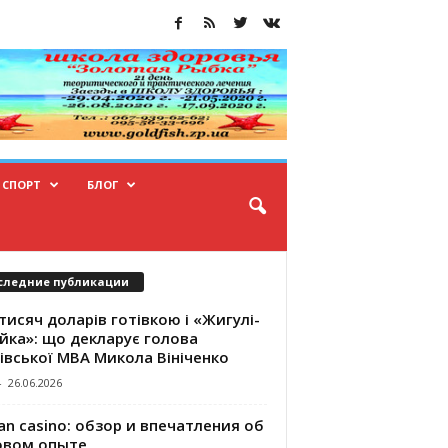
СПОРТ
БЛОГ
следние публикации
тисяч доларів готівкою і «Жигулі-
йка»: що декларує голова
івської МВА Микола Вініченко
-
26.06.2026
an casino: обзор и впечатления об
овом опыте