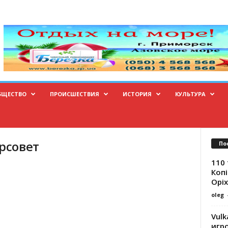
БЩЕСТВО
ПРОИСШЕСТВИЯ
ИСТОРИЯ
КУЛЬТУРА
орсовет
По
110 
Копі
Оріх
oleg
Vulk
игр