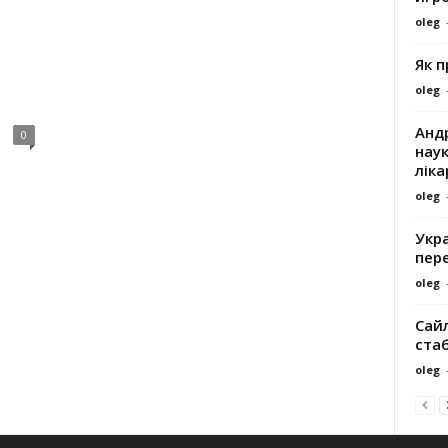
oleg
Як 
oleg
Андр
0
наук
ліка
oleg
Укра
пере
oleg
Сайл
ста
oleg