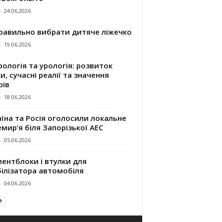
-
24.06.2026
правильно вибрати дитяче ліжечко
-
19.06.2026
ологія та урологія: розвиток
и, сучасні реалії та значення
рів
-
18.06.2026
їна та Росія оголосили локальне
мир’я біля Запорізької АЕС
-
05.06.2026
ентблоки і втулки для
білізатора автомобіля
-
04.06.2026