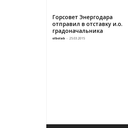
«
В
Горсовет Энергодара
Е
отправил в отставку и.о.
Р
Ж
градоначальника
Е
olbolab
-
25.03.2015
»