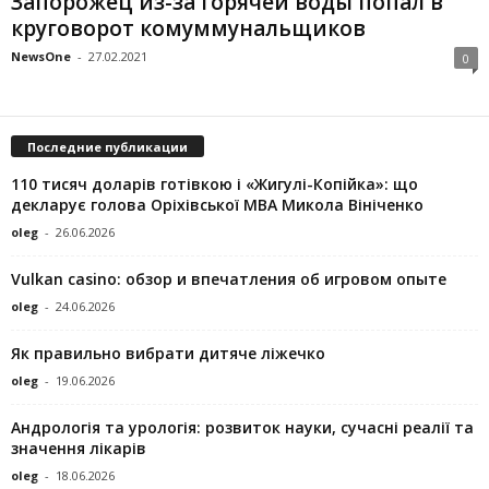
Запорожец из-за горячей воды попал в
круговорот комуммунальщиков
NewsOne
-
27.02.2021
0
Последние публикации
110 тисяч доларів готівкою і «Жигулі-Копійка»: що
декларує голова Оріхівської МВА Микола Вініченко
oleg
-
26.06.2026
Vulkan casino: обзор и впечатления об игровом опыте
oleg
-
24.06.2026
Як правильно вибрати дитяче ліжечко
oleg
-
19.06.2026
Андрологія та урологія: розвиток науки, сучасні реалії та
значення лікарів
oleg
-
18.06.2026