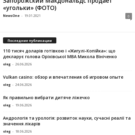
Запорожский Макдональдс продает
«угольки» (ФОТО)
NewsOne
-
19.01.2021
0
Последние публикации
110 тисяч доларів готівкою і «Жигулі-Копійка»: що
декларує голова Оріхівської МВА Микола Вініченко
oleg
-
26.06.2026
Vulkan casino: обзор и впечатления об игровом опыте
oleg
-
24.06.2026
Як правильно вибрати дитяче ліжечко
oleg
-
19.06.2026
Андрологія та урологія: розвиток науки, сучасні реалії та
значення лікарів
oleg
-
18.06.2026