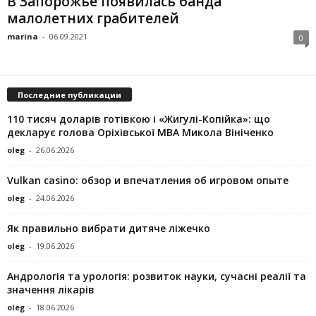
В Запорожье появилась банда
малолетних грабителей
marina
-
06.09.2021
0
Последние публикации
110 тисяч доларів готівкою і «Жигулі-Копійка»: що
декларує голова Оріхівської МВА Микола Вініченко
oleg
-
26.06.2026
Vulkan casino: обзор и впечатления об игровом опыте
oleg
-
24.06.2026
Як правильно вибрати дитяче ліжечко
oleg
-
19.06.2026
Андрологія та урологія: розвиток науки, сучасні реалії та
значення лікарів
oleg
-
18.06.2026