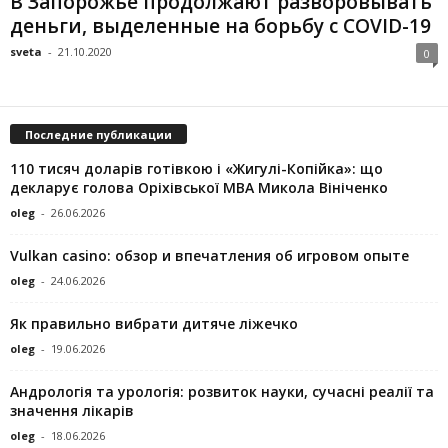
В Запорожье продолжают разворовывать
деньги, выделенные на борьбу с COVID-19
sveta
-
21.10.2020
0
Последние публикации
110 тисяч доларів готівкою і «Жигулі-Копійка»: що
декларує голова Оріхівської МВА Микола Вініченко
oleg
-
26.06.2026
Vulkan casino: обзор и впечатления об игровом опыте
oleg
-
24.06.2026
Як правильно вибрати дитяче ліжечко
oleg
-
19.06.2026
Андрологія та урологія: розвиток науки, сучасні реалії та
значення лікарів
oleg
-
18.06.2026