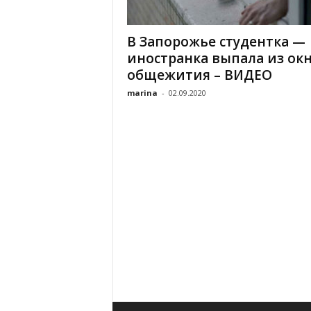
«
В
В Запорожье студентка —
Е
иностранка выпала из ок
Р
Ж
общежития – ВИДЕО
Е
marina
-
02.09.2020
»