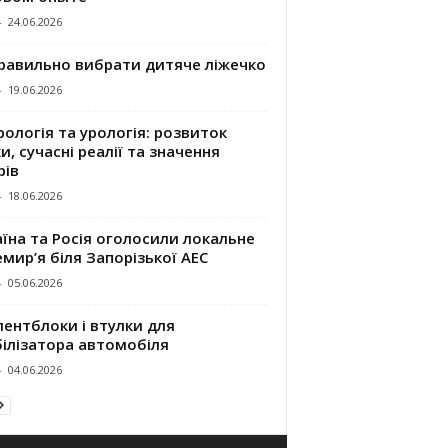
-
24.06.2026
правильно вибрати дитяче ліжечко
-
19.06.2026
ологія та урологія: розвиток
и, сучасні реалії та значення
рів
-
18.06.2026
їна та Росія оголосили локальне
мир’я біля Запорізької АЕС
-
05.06.2026
ентблоки і втулки для
білізатора автомобіля
-
04.06.2026