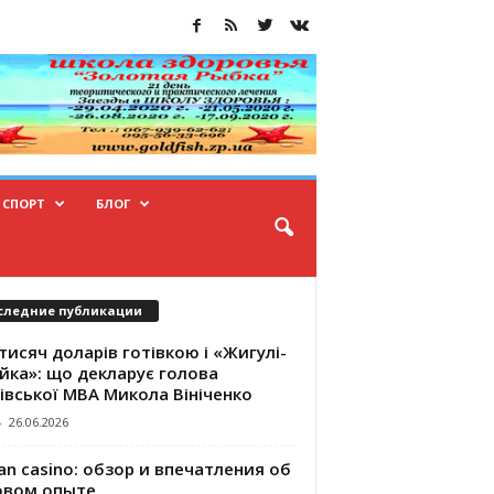
СПОРТ
БЛОГ
следние публикации
тисяч доларів готівкою і «Жигулі-
йка»: що декларує голова
івської МВА Микола Вініченко
-
26.06.2026
an casino: обзор и впечатления об
овом опыте