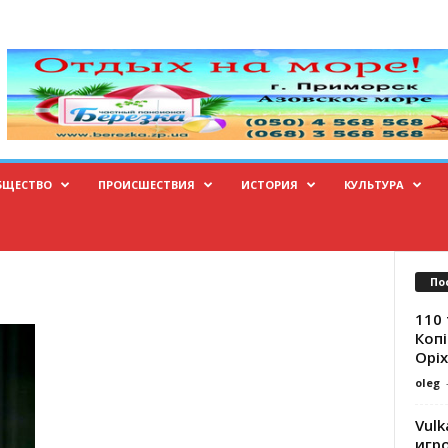
БЩЕСТВО
ПРОИСШЕСТВИЯ
ИСТОРИЯ
КУЛЬТУРА
По
110 
Копі
Оріх
oleg
Vulk
игр