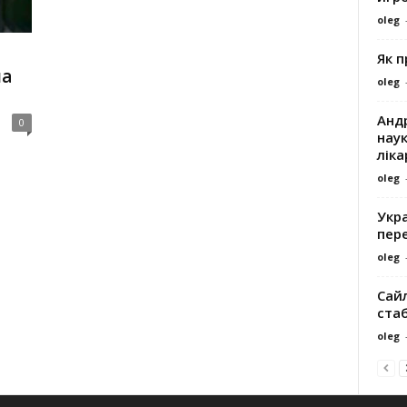
oleg
Як 
на
oleg
Андр
0
наук
ліка
oleg
Укра
пере
oleg
Сайл
ста
oleg