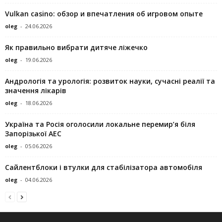
Vulkan casino: обзор и впечатления об игровом опыте
oleg
-
24.06.2026
Як правильно вибрати дитяче ліжечко
oleg
-
19.06.2026
Андрологія та урологія: розвиток науки, сучасні реалії та
значення лікарів
oleg
-
18.06.2026
Україна та Росія оголосили локальне перемир’я біля
Запорізької АЕС
oleg
-
05.06.2026
Сайлентблоки і втулки для стабілізатора автомобіля
oleg
-
04.06.2026