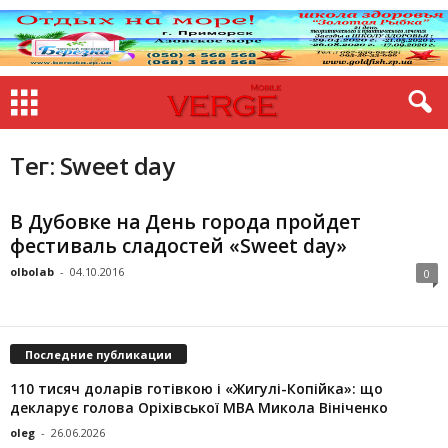
Тег: Sweet day
В Дубовке на День города пройдет
фестиваль сладостей «Sweet day»
olbolab
-
04.10.2016
0
Последние публикации
110 тисяч доларів готівкою і «Жигулі-Копійка»: що
декларує голова Оріхівської МВА Микола Вініченко
oleg
-
26.06.2026