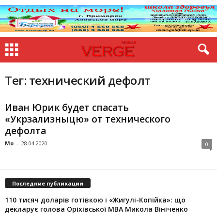
Тег: технический дефолт
Иван Юрик будет спасать
«Укрзализныцю» от технического
дефолта
Mo
-
28.04.2020
0
Последние публикации
110 тисяч доларів готівкою і «Жигулі-Копійка»: що
декларує голова Оріхівської МВА Микола Вініченко