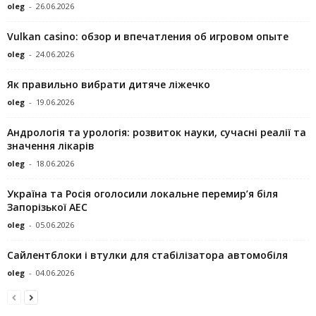
oleg
-
26.06.2026
Vulkan casino: обзор и впечатления об игровом опыте
oleg
-
24.06.2026
Як правильно вибрати дитяче ліжечко
oleg
-
19.06.2026
Андрологія та урологія: розвиток науки, сучасні реалії та
значення лікарів
oleg
-
18.06.2026
Україна та Росія оголосили локальне перемир’я біля
Запорізької АЕС
oleg
-
05.06.2026
Сайлентблоки і втулки для стабілізатора автомобіля
oleg
-
04.06.2026