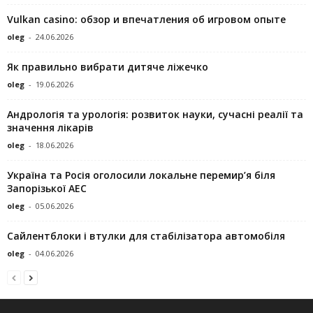
Vulkan casino: обзор и впечатления об игровом опыте
oleg
-
24.06.2026
Як правильно вибрати дитяче ліжечко
oleg
-
19.06.2026
Андрологія та урологія: розвиток науки, сучасні реалії та
значення лікарів
oleg
-
18.06.2026
Україна та Росія оголосили локальне перемир’я біля
Запорізької АЕС
oleg
-
05.06.2026
Сайлентблоки і втулки для стабілізатора автомобіля
oleg
-
04.06.2026