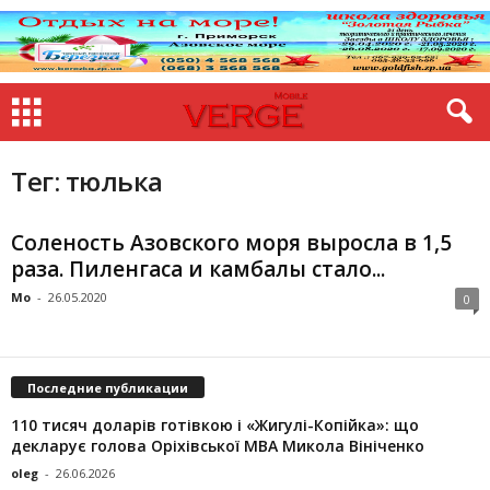
Тег: тюлька
Соленость Азовского моря выросла в 1,5
раза. Пиленгаса и камбалы стало...
Mo
-
26.05.2020
0
Последние публикации
110 тисяч доларів готівкою і «Жигулі-Копійка»: що
декларує голова Оріхівської МВА Микола Вініченко
oleg
-
26.06.2026