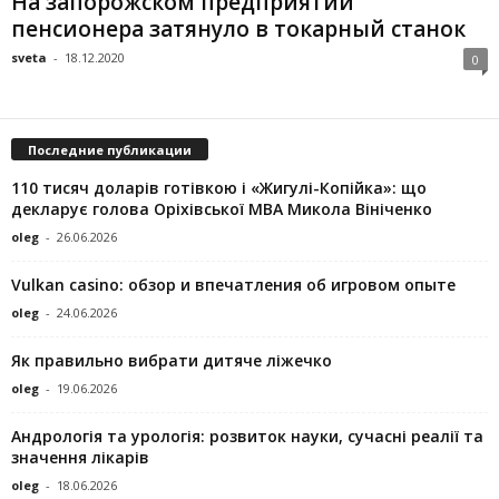
На запорожском предприятии
пенсионера затянуло в токарный станок
sveta
-
18.12.2020
0
Последние публикации
110 тисяч доларів готівкою і «Жигулі-Копійка»: що
декларує голова Оріхівської МВА Микола Вініченко
oleg
-
26.06.2026
Vulkan casino: обзор и впечатления об игровом опыте
oleg
-
24.06.2026
Як правильно вибрати дитяче ліжечко
oleg
-
19.06.2026
Андрологія та урологія: розвиток науки, сучасні реалії та
значення лікарів
oleg
-
18.06.2026