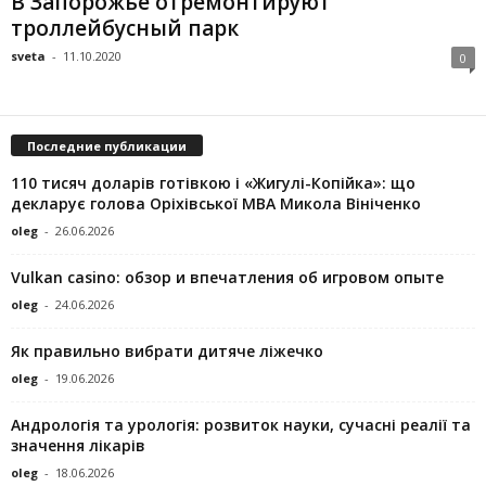
В Запорожье отремонтируют
троллейбусный парк
sveta
-
11.10.2020
0
Последние публикации
110 тисяч доларів готівкою і «Жигулі-Копійка»: що
декларує голова Оріхівської МВА Микола Вініченко
oleg
-
26.06.2026
Vulkan casino: обзор и впечатления об игровом опыте
oleg
-
24.06.2026
Як правильно вибрати дитяче ліжечко
oleg
-
19.06.2026
Андрологія та урологія: розвиток науки, сучасні реалії та
значення лікарів
oleg
-
18.06.2026