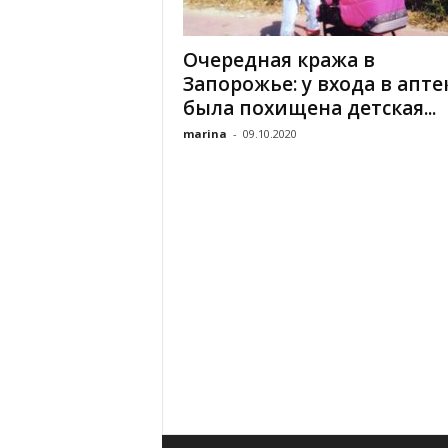
«
В
Очередная кража в
Е
Запорожье: у входа в апте
Р
Ж
была похищена детская...
Е
marina
-
09.10.2020
»