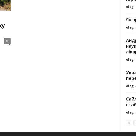
oleg
Як 
ку
oleg
Андр
0
наук
ліка
oleg
Укра
пере
oleg
Сайл
ста
oleg