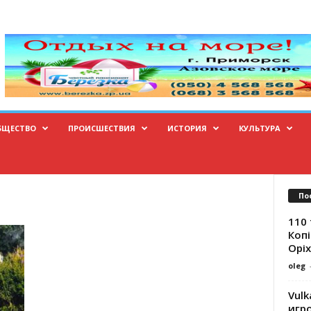
БЩЕСТВО
ПРОИСШЕСТВИЯ
ИСТОРИЯ
КУЛЬТУРА
По
110 
Копі
Оріх
oleg
Vulk
игр