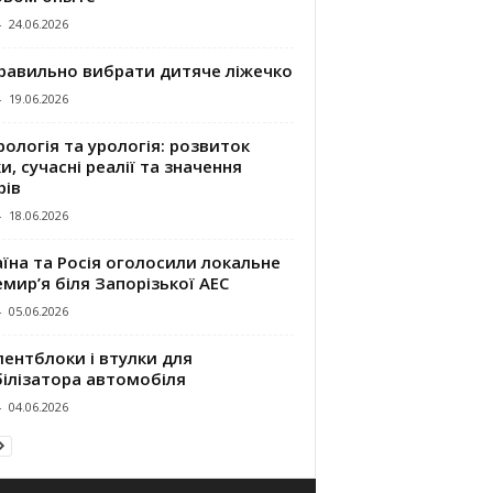
-
24.06.2026
правильно вибрати дитяче ліжечко
-
19.06.2026
ологія та урологія: розвиток
и, сучасні реалії та значення
рів
-
18.06.2026
їна та Росія оголосили локальне
мир’я біля Запорізької АЕС
-
05.06.2026
ентблоки і втулки для
білізатора автомобіля
-
04.06.2026