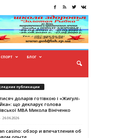
СПОРТ
БЛОГ
следние публикации
тисяч доларів готівкою і «Жигулі-
йка»: що декларує голова
івської МВА Микола Вініченко
-
26.06.2026
an casino: обзор и впечатления об
овом опыте