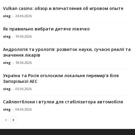
Vulkan casino: обзор и впечатления об игровом опыте
oleg
-
24.06.2026
Як правильно вибрати дитяче ліжечко
oleg
-
19.06.2026
Андрологія та урологія: розвиток науки, сучасні реалії та
значення лікарів
oleg
-
18.06.2026
Україна та Росія оголосили локальне перемир’я біля
Запорізької АЕС
oleg
-
05.06.2026
Сайлентблоки і втулки для стабілізатора автомобіля
oleg
-
04.06.2026