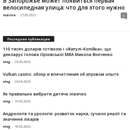
В Запорожье может появиться первая
велосипедная улица: что для этого нужно
marina
-
27.09.2021
0
Последние публикации
110 тисяч доларів готівкою і «Жигулі-Копійка»: що
декларує голова Оріхівської МВА Микола Вініченко
oleg
-
26.06.2026
Vulkan casino: обзор и впечатления об игровом опыте
oleg
-
24.06.2026
Як правильно вибрати дитяче ліжечко
oleg
-
19.06.2026
Андрологія та урологія: розвиток науки, сучасні реалії та
значення лікарів
oleg
-
18.06.2026