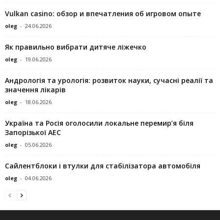
Vulkan casino: обзор и впечатления об игровом опыте
oleg
-
24.06.2026
Як правильно вибрати дитяче ліжечко
oleg
-
19.06.2026
Андрологія та урологія: розвиток науки, сучасні реалії та
значення лікарів
oleg
-
18.06.2026
Україна та Росія оголосили локальне перемир’я біля
Запорізької АЕС
oleg
-
05.06.2026
Сайлентблоки і втулки для стабілізатора автомобіля
oleg
-
04.06.2026