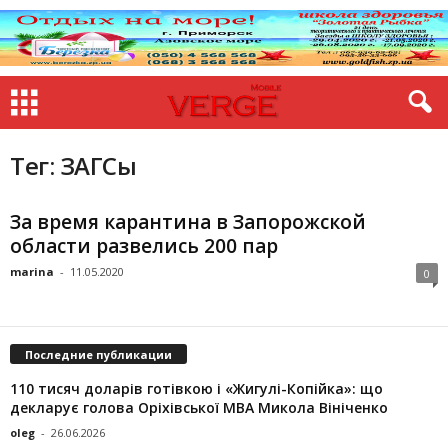
Тег: ЗАГСы
За время карантина в Запорожской
области развелись 200 пар
marina
-
11.05.2020
0
Последние публикации
110 тисяч доларів готівкою і «Жигулі-Копійка»: що
декларує голова Оріхівської МВА Микола Вініченко
oleg
-
26.06.2026