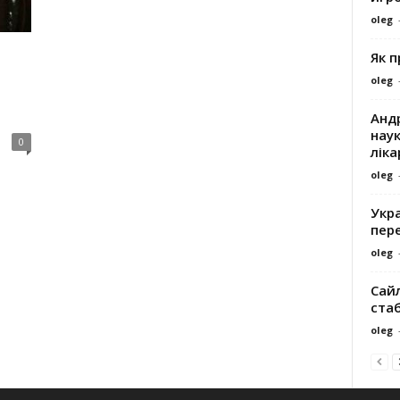
oleg
Як 
oleg
Андр
наук
0
ліка
oleg
Укра
пере
oleg
Сайл
ста
oleg