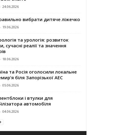
-
24.06.2026
правильно вибрати дитяче ліжечко
-
19.06.2026
ологія та урологія: розвиток
и, сучасні реалії та значення
рів
-
18.06.2026
їна та Росія оголосили локальне
мир’я біля Запорізької АЕС
-
05.06.2026
ентблоки і втулки для
білізатора автомобіля
-
04.06.2026