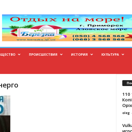
БЩЕСТВО
ПРОИСШЕСТВИЯ
ИСТОРИЯ
КУЛЬТУРА
нерго
По
110 
Копі
Оріх
oleg
Vulk
игр