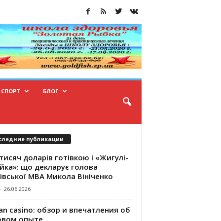
СПОРТ
БЛОГ
следние публикации
тисяч доларів готівкою і «Жигулі-
йка»: що декларує голова
івської МВА Микола Вініченко
-
26.06.2026
an casino: обзор и впечатления об
овом опыте