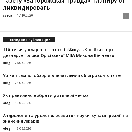
Газету «Запорожская правда» планируют
ликвидировать
sveta
-
17.10.2020
0
Последние публикации
110 тисяч доларів готівкою і «Жигулі-Копійка»: що
декларує голова Оріхівської МВА Микола Вініченко
oleg
-
26.06.2026
Vulkan casino: обзор и впечатления об игровом опыте
oleg
-
24.06.2026
Як правильно вибрати дитяче ліжечко
oleg
-
19.06.2026
Андрологія та урологія: розвиток науки, сучасні реалії та
значення лікарів
oleg
-
18.06.2026