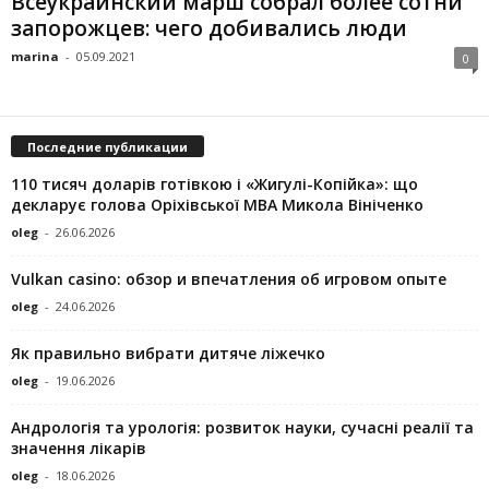
Всеукраинский марш собрал более сотни
запорожцев: чего добивались люди
marina
-
05.09.2021
0
Последние публикации
110 тисяч доларів готівкою і «Жигулі-Копійка»: що
декларує голова Оріхівської МВА Микола Вініченко
oleg
-
26.06.2026
Vulkan casino: обзор и впечатления об игровом опыте
oleg
-
24.06.2026
Як правильно вибрати дитяче ліжечко
oleg
-
19.06.2026
Андрологія та урологія: розвиток науки, сучасні реалії та
значення лікарів
oleg
-
18.06.2026