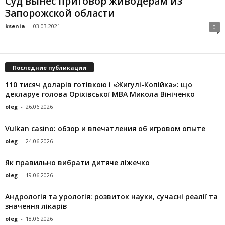
Суд вынес приговор живодерам из
Запорожской области
ksenia
-
03.03.2021
0
Последние публикации
110 тисяч доларів готівкою і «Жигулі-Копійка»: що
декларує голова Оріхівської МВА Микола Вініченко
oleg
-
26.06.2026
Vulkan casino: обзор и впечатления об игровом опыте
oleg
-
24.06.2026
Як правильно вибрати дитяче ліжечко
oleg
-
19.06.2026
Андрологія та урологія: розвиток науки, сучасні реалії та
значення лікарів
oleg
-
18.06.2026