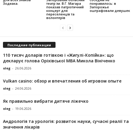
Зодиака.
театр ім. В.Г. Магара
понравилось: в
показав патріотичний
Запорожье
концерт для
оштрафовали девушек
переселенців та
волонтерів
Последние публикации
110 тисяч доларів готівкою і «Жигулі-Копійка»: що
декларує голова Оріхівської МВА Микола Вініченко
oleg
-
26.06.2026
Vulkan casino: обзор и впечатления об игровом опыте
oleg
-
24.06.2026
Як правильно вибрати дитяче ліжечко
oleg
-
19.06.2026
Андрологія та урологія: розвиток науки, сучасні реалії та
значення лікарів