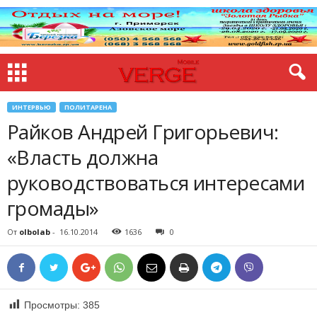
ИНТЕРВЬЮ
ПОЛИТАРЕНА
Райков Андрей Григорьевич:
«Власть должна
руководствоваться интересами
громады»
От
olbolab
-
16.10.2014
1636
0
Просмотры:
385