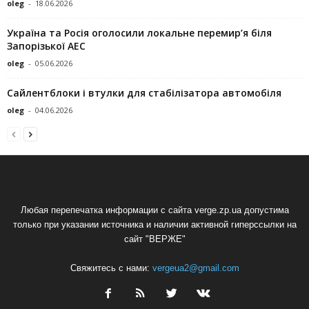
oleg
-
18.06.2026
Україна та Росія оголосили локальне перемир’я біля
Запорізької АЕС
oleg
-
05.06.2026
Сайлентблоки і втулки для стабілізатора автомобіля
oleg
-
04.06.2026
Любая перепечатка информации с сайта verge.zp.ua допустима
только при указании источника и наличии активной гиперссылки на
сайт "ВЕРЖЕ"
Свяжитесь с нами:
vergeua2@gmail.com