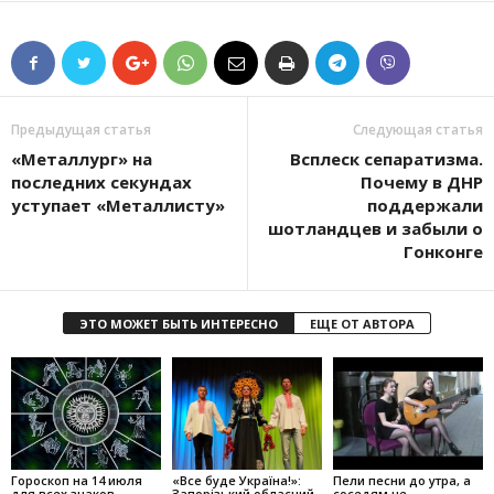
Предыдущая статья
Следующая статья
«Металлург» на
Всплеск сепаратизма.
последних секундах
Почему в ДНР
уступает «Металлисту»
поддержали
шотландцев и забыли о
Гонконге
ЭТО МОЖЕТ БЫТЬ ИНТЕРЕСНО
ЕЩЕ ОТ АВТОРА
Гороскоп на 14 июля
«Все буде Україна!»:
Пели песни до утра, а
для всех знаков
Запорізький обласний
соседям не