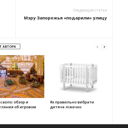
Следующая статья
Мэру Запорожья «подарили» улицу
Т АВТОРА
 casino: обзор и
Як правильно вибрати
тления об игровом
дитяче ліжечко