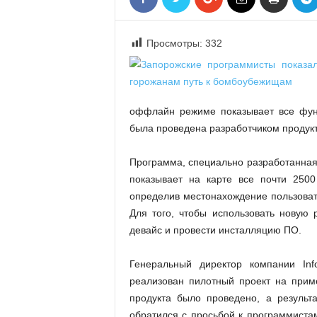
«
В
Е
Просмотры:
332
Р
Ж
Е
»
оффлайн режиме показывает все фун
была проведена разработчиком продукт
Программа, специально разработанна
показывает на карте все почти 2500
определив местонахождение пользоват
Для того, чтобы использовать новую 
девайс и провести инсталляцию ПО.
Генеральный директор компании In
реализован пилотный проект на приме
продукта было проведено, а результ
обратился с просьбой к программистам