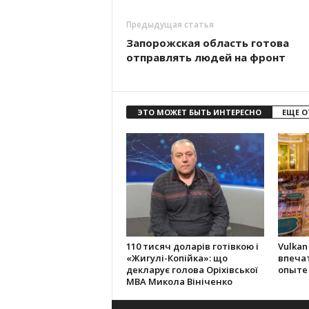
Предыдущая статья
Запорожская область готова
отправлять людей на фронт
ЭТО МОЖЕТ БЫТЬ ИНТЕРЕСНО
ЕЩЕ О
110 тисяч доларів готівкою і
Vulkan
«Жигулі-Копійка»: що
впеча
декларує голова Оріхівської
опыте
МВА Микола Вініченко