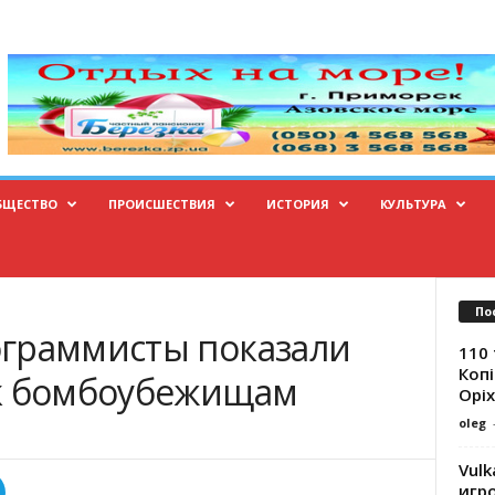
БЩЕСТВО
ПРОИСШЕСТВИЯ
ИСТОРИЯ
КУЛЬТУРА
По
граммисты показали
110 
Копі
 к бомбоубежищам
Оріх
oleg
Vulk
игр