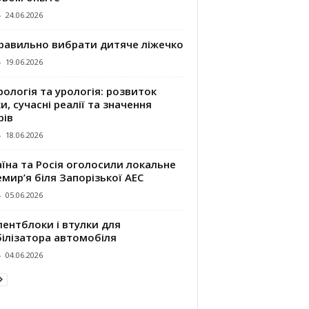
-
24.06.2026
правильно вибрати дитяче ліжечко
-
19.06.2026
ологія та урологія: розвиток
и, сучасні реалії та значення
рів
-
18.06.2026
їна та Росія оголосили локальне
мир’я біля Запорізької АЕС
-
05.06.2026
ентблоки і втулки для
білізатора автомобіля
-
04.06.2026