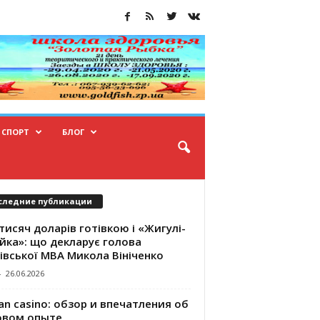
СПОРТ
БЛОГ
следние публикации
тисяч доларів готівкою і «Жигулі-
йка»: що декларує голова
івської МВА Микола Вініченко
-
26.06.2026
an casino: обзор и впечатления об
овом опыте