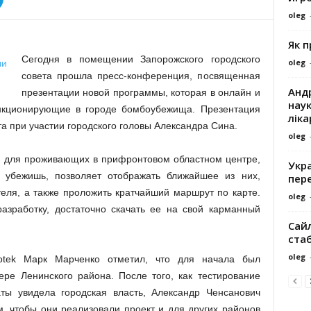
oleg
Як 
Сегодня в помещении Запорожского городского
oleg
совета прошла пресс-конференция, посвященная
Андр
презентации новой программы, которая в онлайн и
наук
кционирующие в городе бомбоубежища. Презентация
ліка
а при участии городского головы Александра Сина.
oleg
я для проживающих в прифронтовом областном центре,
Укра
 убежишь, позволяет отображать ближайшее из них,
пере
еля, а также проложить кратчайший маршрут по карте.
oleg
разработку, достаточно скачать ее на свой карманный
Сайл
ста
oleg
fotek Марк Марченко отметил, что для начала был
ре Ленинского района. После того, как тестирование
аты увидела городская власть, Александр Ченсанович
, чтобы они реализовали проект и для других районов