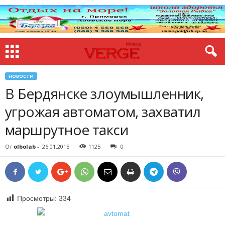
НОВОСТИ
В Бердянске злоумышленник,
угрожая автоматом, захватил
маршрутное такси
От
olbolab
-
26.01.2015
1125
0
Просмотры:
334