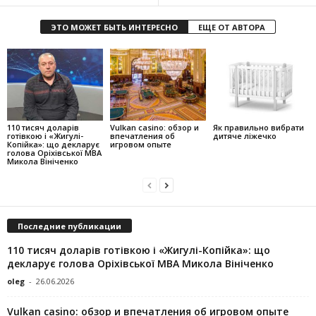
ЭТО МОЖЕТ БЫТЬ ИНТЕРЕСНО
ЕЩЕ ОТ АВТОРА
110 тисяч доларів
Vulkan casino: обзор и
Як правильно вибрати
готівкою і «Жигулі-
впечатления об
дитяче ліжечко
Копійка»: що декларує
игровом опыте
голова Оріхівської МВА
Микола Вініченко
Последние публикации
110 тисяч доларів готівкою і «Жигулі-Копійка»: що
декларує голова Оріхівської МВА Микола Вініченко
oleg
-
26.06.2026
Vulkan casino: обзор и впечатления об игровом опыте