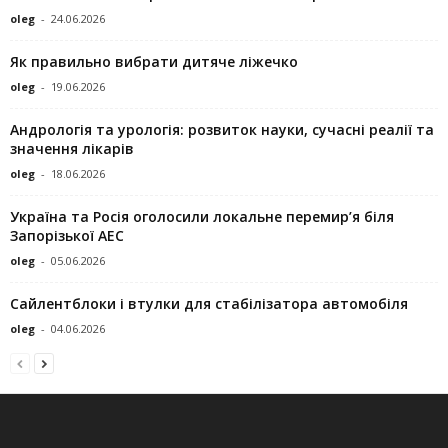
oleg
-
24.06.2026
Як правильно вибрати дитяче ліжечко
oleg
-
19.06.2026
Андрологія та урологія: розвиток науки, сучасні реалії та
значення лікарів
oleg
-
18.06.2026
Україна та Росія оголосили локальне перемир’я біля
Запорізької АЕС
oleg
-
05.06.2026
Сайлентблоки і втулки для стабілізатора автомобіля
oleg
-
04.06.2026