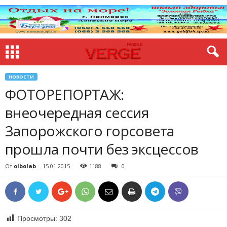
НОВОСТИ
ФОТОРЕПОРТАЖ:
внеочередная сессия
Запорожского горсовета
прошла почти без эксцессов
От
olbolab
-
15.01.2015
1188
0
Просмотры:
302