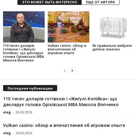
ЭТО МОЖЕТ БЫТЬ ИНТЕРЕСНО
ЕЩЕ ОТ АВТОРА
110 тисяч доларів
Vulkan casino: обзор и
Як правильно вибрати
готівкою і «Жигулі-
впечатления об
дитяче ліжечко
Копійка»: що декларує
игровом опыте
голова Оріхівської МВА
Микола Вініченко
Последние публикации
110 тисяч доларів готівкою і «Жигулі-Копійка»: що
декларує голова Оріхівської МВА Микола Вініченко
oleg
-
26.06.2026
Vulkan casino: обзор и впечатления об игровом опыте
oleg
-
24.06.2026