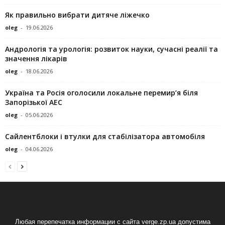
Як правильно вибрати дитяче ліжечко
oleg
-
19.06.2026
Андрологія та урологія: розвиток науки, сучасні реалії та
значення лікарів
oleg
-
18.06.2026
Україна та Росія оголосили локальне перемир’я біля
Запорізької АЕС
oleg
-
05.06.2026
Сайлентблоки і втулки для стабілізатора автомобіля
oleg
-
04.06.2026
Любая перепечатка информации с сайта verge.zp.ua допустима