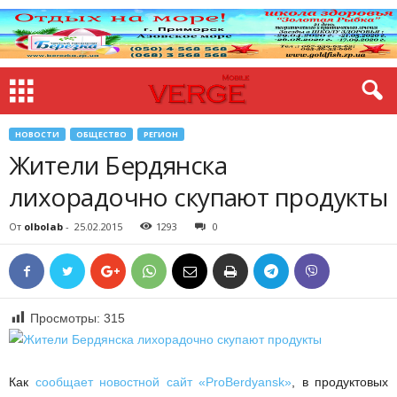
НОВОСТИ
ОБЩЕСТВО
РЕГИОН
Жители Бердянска
лихорадочно скупают продукты
От
olbolab
-
25.02.2015
1293
0
Просмотры:
315
Как
сообщает новостной сайт «ProBerdyansk»
, в продуктовых