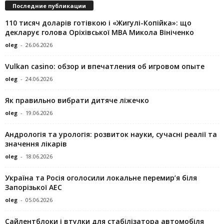
Последние публикации
110 тисяч доларів готівкою і «Жигулі-Копійка»: що
декларує голова Оріхівської МВА Микола Вініченко
oleg
-
26.06.2026
Vulkan casino: обзор и впечатления об игровом опыте
oleg
-
24.06.2026
Як правильно вибрати дитяче ліжечко
oleg
-
19.06.2026
Андрологія та урологія: розвиток науки, сучасні реалії та
значення лікарів
oleg
-
18.06.2026
Україна та Росія оголосили локальне перемир’я біля
Запорізької АЕС
oleg
-
05.06.2026
Сайлентблоки і втулки для стабілізатора автомобіля