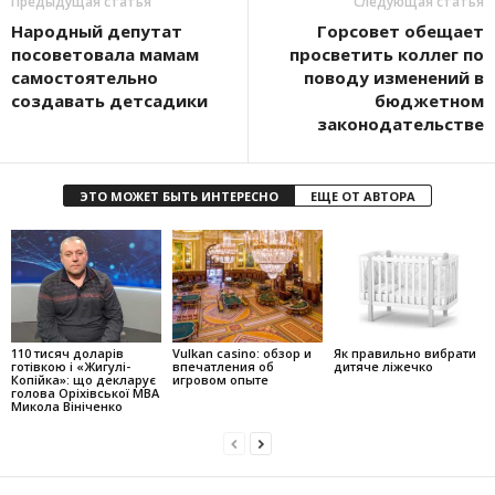
Предыдущая статья
Следующая статья
Народный депутат
Горсовет обещает
посоветовала мамам
просветить коллег по
самостоятельно
поводу изменений в
создавать детсадики
бюджетном
законодательстве
ЭТО МОЖЕТ БЫТЬ ИНТЕРЕСНО
ЕЩЕ ОТ АВТОРА
110 тисяч доларів
Vulkan casino: обзор и
Як правильно вибрати
готівкою і «Жигулі-
впечатления об
дитяче ліжечко
Копійка»: що декларує
игровом опыте
голова Оріхівської МВА
Микола Вініченко