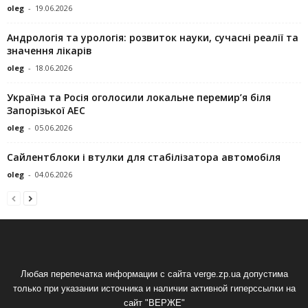
oleg
-
19.06.2026
Андрологія та урологія: розвиток науки, сучасні реалії та
значення лікарів
oleg
-
18.06.2026
Україна та Росія оголосили локальне перемир’я біля
Запорізької АЕС
oleg
-
05.06.2026
Сайлентблоки і втулки для стабілізатора автомобіля
oleg
-
04.06.2026
Любая перепечатка информации с сайта verge.zp.ua допустима
только при указании источника и наличии активной гиперссылки на
сайт "ВЕРЖЕ"