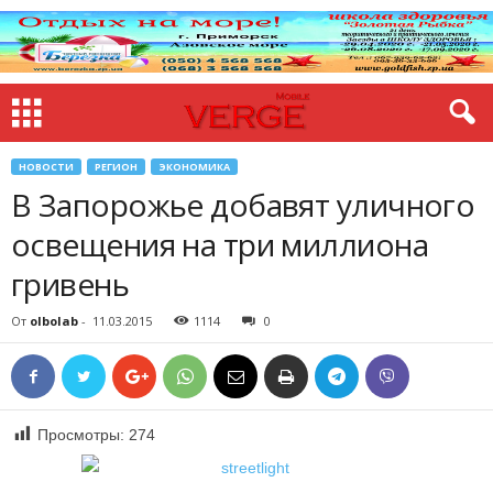
НОВОСТИ
РЕГИОН
ЭКОНОМИКА
В Запорожье добавят уличного
освещения на три миллиона
гривень
От
olbolab
-
11.03.2015
1114
0
Просмотры:
274