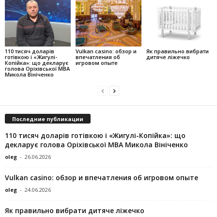
110 тисяч доларів
Vulkan casino: обзор и
Як правильно вибрати
готівкою і «Жигулі-
впечатления об
дитяче ліжечко
Копійка»: що декларує
игровом опыте
голова Оріхівської МВА
Микола Вініченко
Последние публикации
110 тисяч доларів готівкою і «Жигулі-Копійка»: що
декларує голова Оріхівської МВА Микола Вініченко
oleg
-
26.06.2026
Vulkan casino: обзор и впечатления об игровом опыте
oleg
-
24.06.2026
Як правильно вибрати дитяче ліжечко