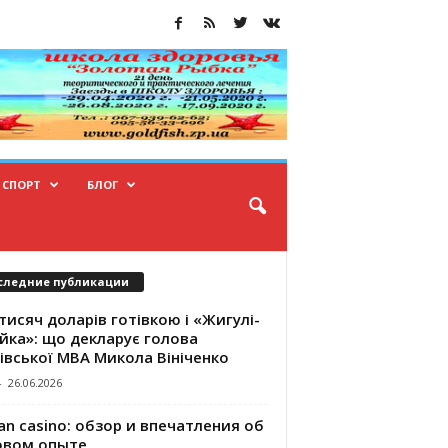
СПОРТ
БЛОГ
следние публикации
тисяч доларів готівкою і «Жигулі-
йка»: що декларує голова
івської МВА Микола Вініченко
-
26.06.2026
an casino: обзор и впечатления об
овом опыте