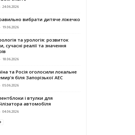
-
24.06.2026
правильно вибрати дитяче ліжечко
-
19.06.2026
ологія та урологія: розвиток
и, сучасні реалії та значення
рів
-
18.06.2026
їна та Росія оголосили локальне
мир’я біля Запорізької АЕС
-
05.06.2026
ентблоки і втулки для
білізатора автомобіля
-
04.06.2026