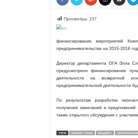
«
В
Е
Просмотры:
237
Р
Ж
Е
финансирование мероприятий Комп
»
предпринимательства на 2015-2016 год
Директор департамента ОГА Элла Сл
предусмотрено финансирование лучш
деятельности на возвратной осн
предпринимательской деятельности буд
По результатам разработки оконча
получения замечаний и предложений 
также открытого обсуждения с участие
ТЕГИ
БИЗНЕС-ПЛАН
БЮДЖЕТ
ЗАПОРОЖСКА