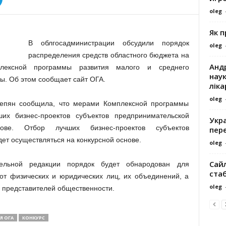
oleg
Як 
В облгосадминистрации обсудили порядок
oleg
распределения средств областного бюджета на
Андр
лексной программы развития малого и среднего
наук
ы. Об этом сообщает сайт ОГА.
ліка
oleg
епян сообщила, что мерами Комплексной программы
их бизнес-проектов субъектов предпринимательской
Укра
ове. Отбор лучших бизнес-проектов субъектов
пере
ет осуществляться на конкурсной основе.
oleg
Сайл
тельной редакции порядок будет обнародован для
ста
от физических и юридических лиц, их объединений, а
oleg
м представителей общественности.
Я ОГА
КОНКУРС