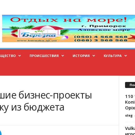
БЩЕСТВО
ПРОИСШЕСТВИЯ
ИСТОРИЯ
КУЛЬТУРА
По
шие бизнес-проекты
110 
Копі
ку из бюджета
Оріх
oleg
Vulk
игр