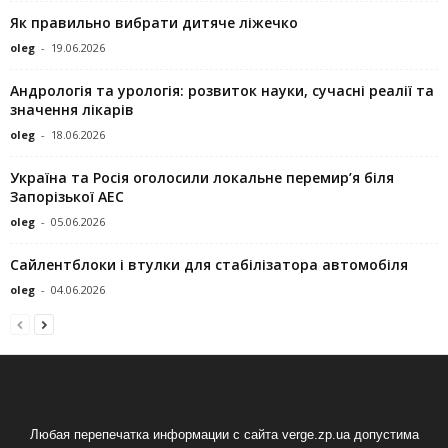
Як правильно вибрати дитяче ліжечко
oleg
-
19.06.2026
Андрологія та урологія: розвиток науки, сучасні реалії та
значення лікарів
oleg
-
18.06.2026
Україна та Росія оголосили локальне перемир’я біля
Запорізької АЕС
oleg
-
05.06.2026
Сайлентблоки і втулки для стабілізатора автомобіля
oleg
-
04.06.2026
Любая перепечатка информации с сайта verge.zp.ua допустима