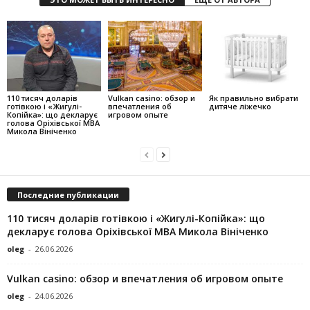
110 тисяч доларів
Vulkan casino: обзор и
Як правильно вибрати
готівкою і «Жигулі-
впечатления об
дитяче ліжечко
Копійка»: що декларує
игровом опыте
голова Оріхівської МВА
Микола Вініченко
Последние публикации
110 тисяч доларів готівкою і «Жигулі-Копійка»: що
декларує голова Оріхівської МВА Микола Вініченко
oleg
-
26.06.2026
Vulkan casino: обзор и впечатления об игровом опыте
oleg
-
24.06.2026