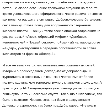
оперативного командования дает о себе знать трагедиями
потерь. А любое освещение тревожной ситуации на фронте,
кроме успокаивающего официального, часто рассматривается
как попытка расшатать ситуацию. Добровольческие батальоны
сеют панику, готовя почву для вооруженного свержения
киевской власти — общий тезис всех с опаской взирающих на
ультраправый «Азов», обросший мифами «Донбасс»,
непонятно чей «Правый сектор», пойманный на мародерстве
«Айдар», участвующий в переделе собственности за сотни
километров от фронта «Днепр-1».
И все же выясняется, что пользователи социальных сетей,
которым о происходящем докладывают добровольцы, и
журналисты с контактами в воинских частях имеют более
полную картину, чем генералы вкупе с главнокомандующим. А
пресс-центр АТО подтверждает уже очевидную информацию
лишь сутки, а то и несколько спустя. Так было в Иловайске, так
было с захватом Новоазовска, так было с разрушением
Донецкого аэропорта, так было под Дебальцево. «Неужели