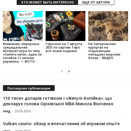
ЭТО МОЖЕТ БЫТЬ ИНТЕРЕСНО
ЕЩЕ ОТ АВТОРА
Внимание, вернулась
Гороскоп на 7 августа
На Запорожских
суицидальная
2021 по картам Таро:
курортах на
интернет-игра по типу
все знаки зодиака
отдыхающих
«Синего кита», едва не
нападают морские
погибла 11-летняя
блохи – ВИДЕО
украинка, — ФОТО
Последние публикации
110 тисяч доларів готівкою і «Жигулі-Копійка»: що
декларує голова Оріхівської МВА Микола Вініченко
oleg
-
26.06.2026
Vulkan casino: обзор и впечатления об игровом опыте
oleg
-
24.06.2026