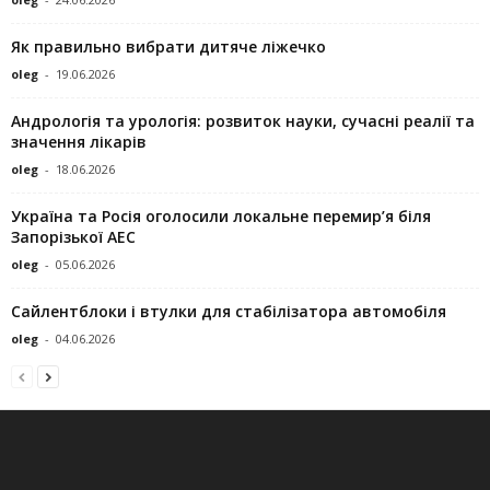
Як правильно вибрати дитяче ліжечко
oleg
-
19.06.2026
Андрологія та урологія: розвиток науки, сучасні реалії та
значення лікарів
oleg
-
18.06.2026
Україна та Росія оголосили локальне перемир’я біля
Запорізької АЕС
oleg
-
05.06.2026
Сайлентблоки і втулки для стабілізатора автомобіля
oleg
-
04.06.2026