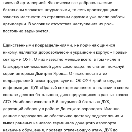
тяжелой артиллерией. Фактически все добровольческие
батальоны являются штурмовыми, то есть производящими
зачистку местности со стрелковым оружием уже после работы
артиллерии. В условиях отсутствия наступления их роль
постоянно варьируется.
Единственными подразделе-ниями, не подчиняющимися
никому, являются добровольческий украинский корпус «Правый
сектор» и ОУН. О них известно меньше всего, в том числе и
благодаря минимальной доле самопиара, не считая, пожалуй,
серии интервью Дмитрия Яроша. О численности этих
подразделений также трудно судить. Об ОУН крайне скудная
информация. ДУК «Правый сектор» заявляет о наличии в своем
составе десятка батальонов, дислоцирующихся в разных точках
АТО. Наиболее известен 5-й штурмовой батальон ДУК,
держащий оборону в районе Донецкого аэропорта. Именно
данное подразделение обеспечило доставку подкрепления и
вывоз раненых из нового терминала донецкого аэропорта
накануне обрушения, проведя отвлекающую атаку. ДУК во