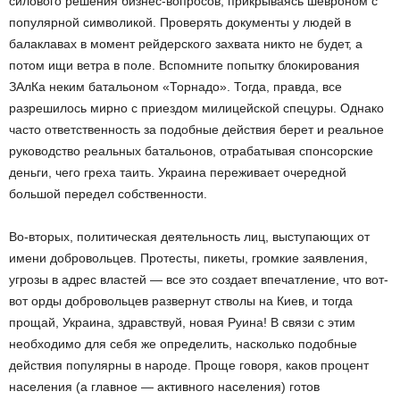
силового решения бизнес-вопросов, прикрываясь шевроном с
популярной символикой. Проверять документы у людей в
балаклавах в момент рейдерского захвата никто не будет, а
потом ищи ветра в поле. Вспомните попытку блокирования
ЗАлКа неким батальоном «Торнадо». Тогда, правда, все
разрешилось мирно с приездом милицейской спецуры. Однако
часто ответственность за подобные действия берет и реальное
руководство реальных батальонов, отрабатывая спонсорские
деньги, чего греха таить. Украина переживает очередной
большой передел собственности.
Во-вторых, политическая деятельность лиц, выступающих от
имени добровольцев. Протесты, пикеты, громкие заявления,
угрозы в адрес властей — все это создает впечатление, что вот-
вот орды добровольцев развернут стволы на Киев, и тогда
прощай, Украина, здравствуй, новая Руина! В связи с этим
необходимо для себя же определить, насколько подобные
действия популярны в народе. Проще говоря, каков процент
населения (а главное — активного населения) готов