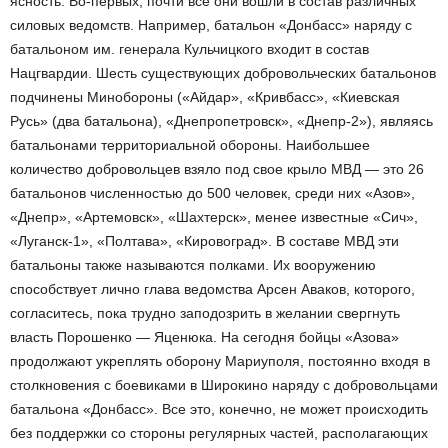
ясность. Во-первых, почти все они вошли в состав различных
силовых ведомств. Например, батальон «Донбасс» наряду с
батальоном им. генерала Кульчицкого входит в состав
Нацгвардии. Шесть существующих добровольческих батальонов
подчинены Минобороны («Айдар», «Кривбасс», «Киевская
Русь» (два батальона), «Днепропетровск», «Днепр-2»), являясь
батальонами территориальной обороны. Наибольшее
количество добровольцев взяло под свое крыло МВД — это 26
батальонов численностью до 500 человек, среди них «Азов»,
«Днепр», «Артемовск», «Шахтерск», менее известные «Сич»,
«Луганск-1», «Полтава», «Кировоград». В составе МВД эти
батальоны также называются полками. Их вооружению
способствует лично глава ведомства Арсен Аваков, которого,
согласитесь, пока трудно заподозрить в желании свергнуть
власть Порошенко — Яценюка. На сегодня бойцы «Азова»
продолжают укреплять оборону Мариуполя, постоянно входя в
столкновения с боевиками в Широкино наряду с добровольцами
батальона «Донбасс». Все это, конечно, не может происходить
без поддержки со стороны регулярных частей, располагающих