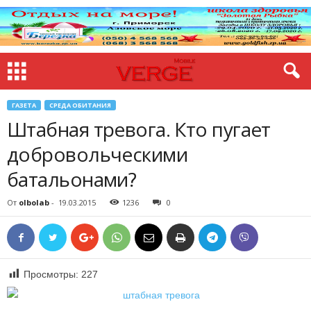
ГАЗЕТА
СРЕДА ОБИТАНИЯ
Штабная тревога. Кто пугает
добровольческими
батальонами?
От
olbolab
-
19.03.2015
1236
0
Просмотры:
227