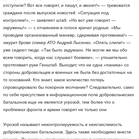
отступили? Вот все говорят, и пишут, и звонят!» — тревожатся
граждане после выпусков новостей. «Ситуация под
контролем!», — заявляет штаб. «Но вот уже говорят —
окружены!» — с отчаянием в голосе кричат родные. «Мы
проводим организованный маневр, сдерживая противника!» —
хмурит брови спикер АТО Андрей Лысенко. «Опять слили!» —
уже седеют люди. «Так было задумано. Не могли же мы обо
всем говорить, когда нас слушают боевики», — утешительно
протягивает руки Генштаб. Выходит, что ни одна «паника» со
стороны добровольцев и военных не была без достаточных на
то оснований. Кто знает, какое количество потерь
спровоцировало бы покорное молчание? Следовательно, само
по себе присутствие в информационном поле добровольческих
батальонов еще не является угрозой, тем более что о
проблемах фронта и армии говорят не только они.
Угрозой называют неконтролируемость и неисчислимость
добровольческих батальонов. Здесь также необходимо внести