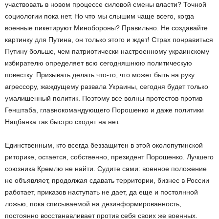
участвовать в новом процессе силовой смены власти? Точной
социологии пока нет. Но что мы слышим чаще всего, когда
военные пикетируют Минобороны? Правильно. Не создавайте
картинку для Путина, он только этого и ждет! Страх понравиться
Путину больше, чем патриотически настроенному украинскому
избирателю определяет всю сегодняшнюю политическую
повестку. Призывать делать что-то, что может быть на руку
агрессору, жаждущему развала Украины, сегодня будет только
умалишенный политик. Поэтому все волны протестов против
Генштаба, главнокомандующего Порошенко и даже политики
Нацбанка так быстро сходят на нет.
Единственным, кто всегда беззащитен в этой околопутинской
риторике, остается, собственно, президент Порошенко. Лучшего
союзника Кремлю не найти. Судите сами: военное положение
не объявляет, продолжая сдавать территории, бизнес в России
работает, приказов наступать не дает, да еще и постоянной
ложью, пока списываемой на дезинформированность,
постоянно восстанавливает против себя своих же военных.