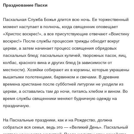
Празднование Пасхи
Пасхальная Служба Божья длится всю ночь. Ее торжественный
момент наступает в полночь, когда священник оповещает
«Христос воскрес!», а все присутствующие отвечают «Воистину
воскрес!» После службы процессия трижды обходит вокруг
церкви, а затем начинает процесс освящения обрядовых
пасхальных блюд: пасхальных куличей, творожных пасок, яиц,
колбaс, красного вина и других блюд (в зависимости от
местности). Хозяйки собирают их в корзины, которые украшены
вышитыми полотенцами, барвинком и свечами. В древние
времена христиане после субботней литургии не уходили из
церкви, а оставались там до ночи, питаясь хлебом и вином. Во
время службы священники меняют будничную одежду на
праздничную.
На Пaсхальные праздники, как и на Рождество, должна
собраться вся семья, ведь это — «Великий День». Пасхальный