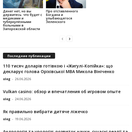
Денег нет, но вы
Про отставленного
держитесь: что будет с
Богдана и
медиками и
улыбающегося
туберкулёзными
Зеленского
больными в
Запорожской области
Последние публикации
110 тисяч доларів готівкою і «Жигулі-Копійка»: що
декларує голова Оріхівської МВА Микола Вініченко
oleg
-
26.06.2026
Vulkan casino: обзор и впечатления об игровом опыте
oleg
-
24.06.2026
Як правильно вибрати дитяче ліжечко
oleg
-
19.06.2026
Андрологія та урологія: розвиток науки, сучасні реалії та