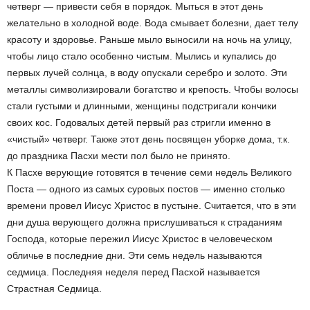
четверг — привести себя в порядок. Мыться в этот день
желательно в холодной воде. Вода смывает болезни, дает телу
красоту и здоровье. Раньше мыло выносили на ночь на улицу,
чтобы лицо стало особенно чистым. Мылись и купались до
первых лучей солнца, в воду опускали серебро и золото. Эти
металлы символизировали богатство и крепость. Чтобы волосы
стали густыми и длинными, женщины подстригали кончики
своих кос. Годовалых детей первый раз стригли именно в
«чистый» четверг. Также этот день посвящен уборке дома, т.к.
до праздника Пасхи мести пол было не принято.
К Пaсхе верующие готовятся в течение семи недель Великого
Постa — одного из самых суровых постов — именно столько
времени провел Иисус Христос в пустыне. Считается, что в эти
дни душа верующего должна прислушиваться к страданиям
Господа, которые пережил Иисус Христос в человеческом
обличье в последние дни. Эти семь недель называются
седмица. Последняя неделя перед Пaсхой называется
Стрaстная Сeдмица.