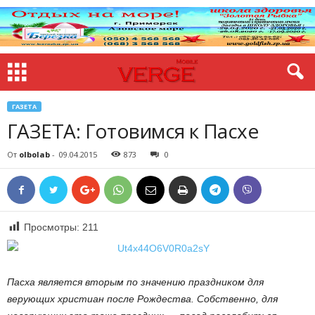
ГАЗЕТА
ГАЗЕТА: Готовимся к Пасхе
От
olbolab
-
09.04.2015
873
0
Просмотры:
211
П
a
сха является вторым по значению праздником для
верующих христиан после Рождества. Собственно, для