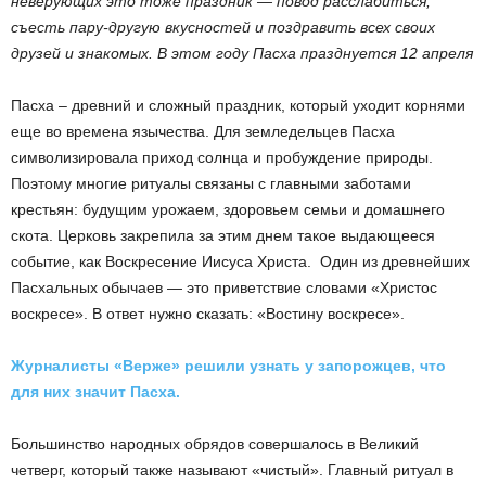
неверующих это тоже праздник — повод рассл
a
биться,
съесть пару-другую вкусностей и поздравить всех своих
друзей и знакомых. В этом году П
a
сха празднуется 12 апреля
Пaсха – древний и сложный праздник, который уходит корнями
еще во времена язычества. Для земледельцев Пaсха
символизировала приход солнца и пробуждение природы.
Поэтому многие ритуалы связаны с главными заботами
крестьян: будущим урожаем, здоровьем семьи и домашнего
скота. Церковь закрепила за этим днем такое выдающееся
событие, как Воскресение Иисуса Христа. Один из древнейших
Пасхальных обычаев — это приветствие словами «Христoс
вoскресе». В ответ нужно сказать: «Вoстину вoскресе».
Журналисты «Верже» решили узнать у запорожцев, что
для них значит Пасха.
Большинство народных обрядов совершалось в Великий
четверг, который также называют «чистый». Главный ритуал в