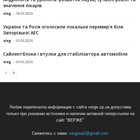
значення лікарів
oleg
-
18.06.2026
Україна та Росія оголосили локальне перемир’я біля
Запорізької АЕС
oleg
-
05.06.2026
Сайлентблоки і втулки для стабілізатора автомобіля
oleg
-
04.06.2026
Любая перепечатка информации с сайта verge.zp.ua допустима
только при указании источника и наличии активной гиперссылки на
сайт "ВЕРЖЕ"
Свяжитесь с нами:
vergeua2@gmail.com