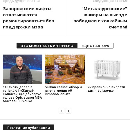
Предыдущая статья
Следующая статья
Запорожские лифты
"Металлурговские"
отказываются
юниоры на выезде
ремонтироваться без
победили с хоккейным
поддержки мэра
счетом!
ЭТО МОЖЕТ БЫТЬ ИНТЕРЕСНО
ЕЩЕ ОТ АВТОРА
110 тисяч доларів
Vulkan casino: обзор и
Як правильно вибрати
готівкою і «Жигулі-
впечатления об
дитяче ліжечко
Копійка»: що декларує
игровом опыте
голова Оріхівської МВА
Микола Вініченко
Последние публикации