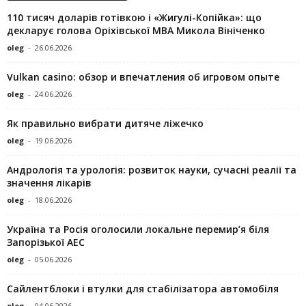
110 тисяч доларів готівкою і «Жигулі-Копійка»: що
декларує голова Оріхівської МВА Микола Вініченко
oleg
-
26.06.2026
Vulkan casino: обзор и впечатления об игровом опыте
oleg
-
24.06.2026
Як правильно вибрати дитяче ліжечко
oleg
-
19.06.2026
Андрологія та урологія: розвиток науки, сучасні реалії та
значення лікарів
oleg
-
18.06.2026
Україна та Росія оголосили локальне перемир’я біля
Запорізької АЕС
oleg
-
05.06.2026
Сайлентблоки і втулки для стабілізатора автомобіля
oleg
-
04.06.2026