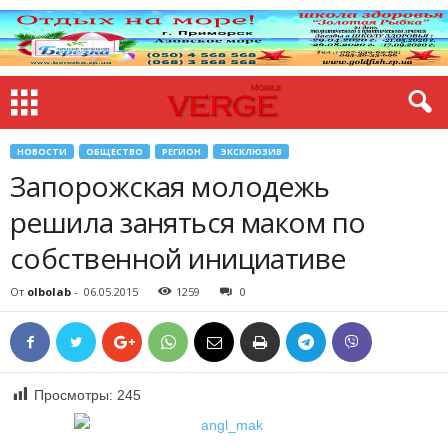
НОВОСТИ
ОБЩЕСТВО
РЕГИОН
ЭКСКЛЮЗИВ
Запорожская молодежь
решила заняться маком по
собственной инициативе
От
olbolab
-
06.05.2015
1259
0
Просмотры:
245