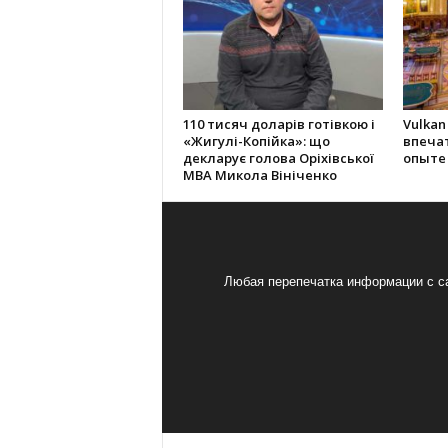
110 тисяч доларів готівкою і
Vulkan
«Жигулі-Копійка»: що
впеча
декларує голова Оріхівської
опыте
МВА Микола Вініченко
Любая перепечатка информации с са