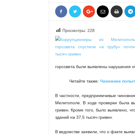
«
В
Е
Р
Просмотры:
228
Ж
Е
»
горсовета были выявлены нарушения об
Читайте также:
Чиновник попыт
В частности, предприимчивые чиновник
Мелитополе. В ходе проверки была в
гривен. Кроме того, было выявлено, ч
зданий на 37,5 тысяч гривен.
В ведомстве заявили, что о факте выя