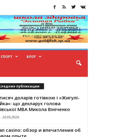
СПОРТ
БЛОГ
следние публикации
тисяч доларів готівкою і «Жигулі-
йка»: що декларує голова
івської МВА Микола Вініченко
-
26.06.2026
an casino: обзор и впечатления об
овом опыте