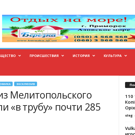
БЩЕСТВО
ПРОИСШЕСТВИЯ
ИСТОРИЯ
КУЛЬТУРА
ОМИКА
ЭКСКЛЮЗИВ
По
из Мелитопольского
110 
Копі
ли «в трубу» почти 285
Оріх
oleg
Vulk
игр