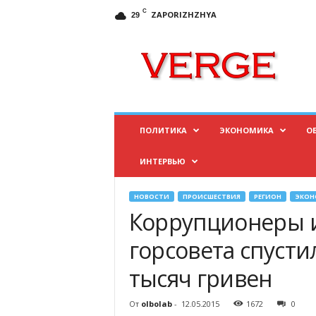
C
ZAPORIZHZHYA
29
И
н
ф
о
р
м
а
ПОЛИТИКА
ЭКОНОМИКА
О
ц
и
ИНТЕРВЬЮ
о
н
н
НОВОСТИ
ПРОИСШЕСТВИЯ
РЕГИОН
ЭКОН
ы
Коррупционеры 
й
п
горсовета спусти
о
тысяч гривен
р
т
а
От
olbolab
-
12.05.2015
1672
0
л