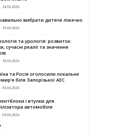
-
24.06.2026
правильно вибрати дитяче ліжечко
-
19.06.2026
ологія та урологія: розвиток
и, сучасні реалії та значення
рів
-
18.06.2026
їна та Росія оголосили локальне
мир’я біля Запорізької АЕС
-
05.06.2026
ентблоки і втулки для
білізатора автомобіля
-
04.06.2026