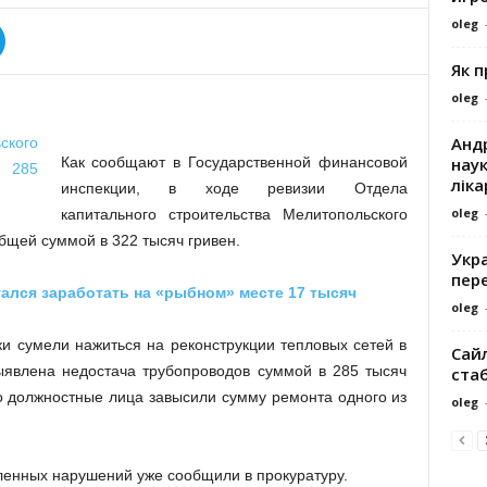
oleg
Як 
oleg
Андр
наук
Как сообщают в Государственной финансовой
ліка
инспекции, в ходе ревизии Отдела
oleg
капитального строительства Мелитопольского
щей суммой в 322 тысяч гривен.
Укра
пере
ался заработать на «рыбном» месте 17 тысяч
oleg
и сумели нажиться на реконструкции тепловых сетей в
Сайл
ыявлена недостача трубопроводов суммой в 285 тысяч
ста
то должностные лица завысили сумму ремонта одного из
oleg
вленных нарушений уже сообщили в прокуратуру.