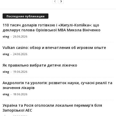
Последние публикации
110 тисяч доларів готівкою і «Жигулі-Копійка»: що
декларує голова Оріхівської МВА Микола Вініченко
oleg
-
26.06.2026
Vulkan casino: обзор и впечатления об игровом опыте
oleg
-
24.06.2026
Як правильно вибрати дитяче ліжечко
oleg
-
19.06.2026
Андрологія та урологія: розвиток науки, сучасні реалії та
значення лікарів
oleg
-
18.06.2026
Україна та Росія оголосили локальне перемир’я біля
Запорізької АЕС