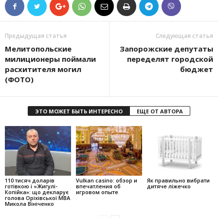
Предыдущая статья
Следующая статья
Мелитопольские
Запорожские депутаты
милиционеры поймали
переделят городской
расхитителя могил
бюджет
(ФОТО)
ЭТО МОЖЕТ БЫТЬ ИНТЕРЕСНО
ЕЩЕ ОТ АВТОРА
110 тисяч доларів
Vulkan casino: обзор и
Як правильно вибрати
готівкою і «Жигулі-
впечатления об
дитяче ліжечко
Копійка»: що декларує
игровом опыте
голова Оріхівської МВА
Микола Вініченко