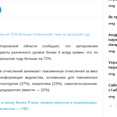
oleg
Як 
oleg
Андр
наук
ліка
рожской области сообщает, что запорожские
oleg
жеты различного уровня более 4 млрд гривен, что по
прошлом году больше на 72%.
Укра
пере
е отчислений занимают таможенные отчисления за ввоз
oleg
 информации ведомства, основными для таможенных
еталлургия (37%), энергетика (23%), самолетостроение,
Сайл
ста
предприятия (вместе — 22%).
oleg
в казну более 9 млн. гривен налогов и социальных
взносов — ГФС