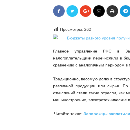
«
В
Е
Р
Просмотры:
262
Ж
Е
»
Главное управление ГФС в Запо
налогоплательщики перечислили в бюд
сравнению с аналогичным периодом в 
Традиционно, весомую долю в структур
различной продукции или сырья. По
отчислений стали такие отрасли, как м
машиностроение, электротехнические 
Читайте также:
Запорожцы заплатили 