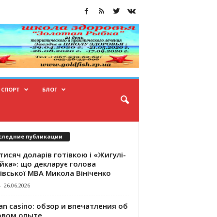
СПОРТ
БЛОГ
следние публикации
тисяч доларів готівкою і «Жигулі-
йка»: що декларує голова
івської МВА Микола Вініченко
-
26.06.2026
an casino: обзор и впечатления об
овом опыте