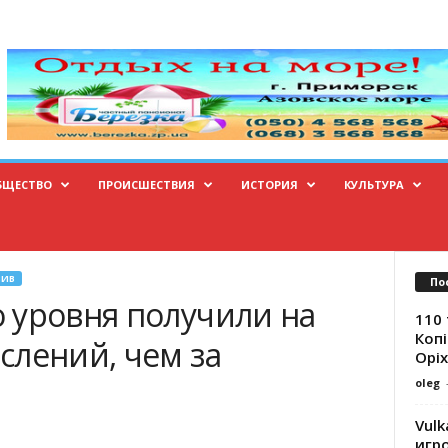
БЩЕСТВО
ПРОИСШЕСТВИЯ
ИСТОРИЯ
КУЛЬТУРА
ЗИВ
По
 уровня получили на
110 
Копі
слений, чем за
Оріх
oleg
Vulk
игр