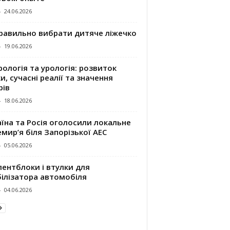
-
24.06.2026
правильно вибрати дитяче ліжечко
-
19.06.2026
ологія та урологія: розвиток
и, сучасні реалії та значення
рів
-
18.06.2026
їна та Росія оголосили локальне
мир’я біля Запорізької АЕС
-
05.06.2026
ентблоки і втулки для
білізатора автомобіля
-
04.06.2026