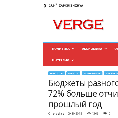
C
ZAPORIZHZHYA
27.9
И
н
ф
о
р
м
а
ПОЛИТИКА
ЭКОНОМИКА
О
ц
и
ИНТЕРВЬЮ
о
н
н
НОВОСТИ
РЕГИОН
ЭКОНОМИКА
ЭКСКЛЮ
ы
Бюджеты разного
й
п
72% больше отчи
о
прошлый год
р
т
а
От
olbolab
-
09.10.2015
1366
0
л