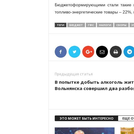
Бюджетоформирующими стали такие г
топливо-энергетические товары – 22%, 
ТЕГИ
БЮДЖЕТ
ГФС
НАЛОГИ
СБОРЫ
У
Предыдущая статья
В попытке добыть алкоголь жи
Вольнянска совершил два разбо
ЭТО МОЖЕТ БЫТЬ ИНТЕРЕСНО
ЕЩЕ О