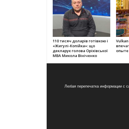
110 тисяч доларів готівкою і
Vulkan
«Жигулі-Копійка»: що
впеча
декларує голова Оріхівської
опыте
МВА Микола Вініченко
Любая перепечатка информации с са