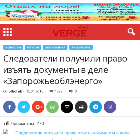
НОВОСТИ
РЕГИОН
ЭКОНОМИКА
ЭКСКЛЮЗИВ
Следователи получили право
изъять документы в деле
«Запорожьеоблэнерго»
От
olbolab
-
15.01.2016
1292
0
Просмотры:
270