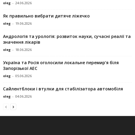
oleg
-
24.06.2026
Як правильно вибрати дитяче ліжечко
oleg
-
19.06.2026
Андрологія та урологія: розвиток науки, сучасні реалії та
значення лікарів
oleg
-
18.06.2026
Україна та Росія оголосили локальне перемир’я біля
Запорізької АЕС
oleg
-
05.06.2026
Сайлентблоки і втулки для стабілізатора автомобіля
oleg
-
04.06.2026