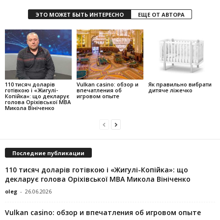
ЭТО МОЖЕТ БЫТЬ ИНТЕРЕСНО
ЕЩЕ ОТ АВТОРА
110 тисяч доларів
Vulkan casino: обзор и
Як правильно вибрати
готівкою і «Жигулі-
впечатления об
дитяче ліжечко
Копійка»: що декларує
игровом опыте
голова Оріхівської МВА
Микола Вініченко
Последние публикации
110 тисяч доларів готівкою і «Жигулі-Копійка»: що
декларує голова Оріхівської МВА Микола Вініченко
oleg
-
26.06.2026
Vulkan casino: обзор и впечатления об игровом опыте