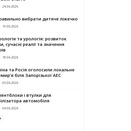
-
24.06.2026
правильно вибрати дитяче ліжечко
-
19.06.2026
ологія та урологія: розвиток
и, сучасні реалії та значення
рів
-
18.06.2026
їна та Росія оголосили локальне
мир’я біля Запорізької АЕС
-
05.06.2026
ентблоки і втулки для
білізатора автомобіля
-
04.06.2026