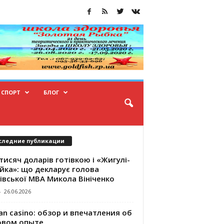
СПОРТ
БЛОГ
следние публикации
тисяч доларів готівкою і «Жигулі-
йка»: що декларує голова
івської МВА Микола Вініченко
-
26.06.2026
an casino: обзор и впечатления об
овом опыте