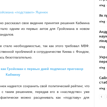
oleg
Як 
oleg
ко рассказал свое видение принятия решения Кабмина
тало одним из первых актов для Гройсмана в новом
Андр
андалов.
наук
ліка
е стало необходимостью, так как этого требовал МВФ.
oleg
ственной проблемой в сотрудничестве Киева с Фондом,
Укра
сь безотлагательно.
пере
oleg
, как Гройсман с первых дней подписал приговор
Кабмину
Сайл
ста
нюк надеется сохранить свой политический рейтинг, что
oleg
о с таким решением, передав его в «наследство» уже
фактически можно расценивать как «подставу» для