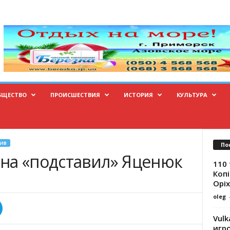
БЩЕСТВО
ПРОИСШЕСТВИЯ
ИСТОРИЯ
КУЛЬТУРА
ИВ
По
на «подставил» Яценюк
110 
Копі
Оріх
oleg
Vulk
игр