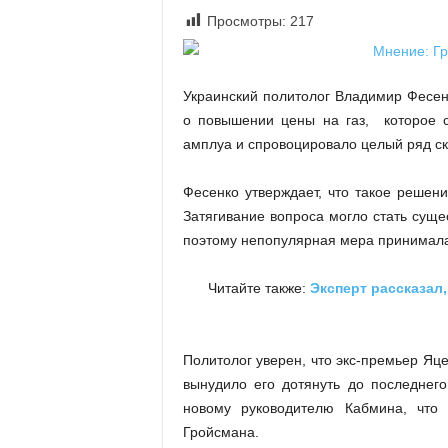
«
Просмотры:
217
В
Е
Р
Украинский политолог Владимир Фесен
Ж
о повышении цены на газ, которое с
Е
амплуа и спровоцировало целый ряд ск
»
Фесенко утверждает, что такое решени
Затягивание вопроса могло стать суще
поэтому непопулярная мера принимала
Читайте также:
Эксперт рассказал
Политолог уверен, что экс-премьер Яце
вынудило его дотянуть до последнег
новому руководителю Кабмина, что 
Гройсмана.