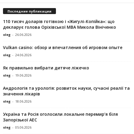
Последние публикации
110 тисяч доларів готівкою і «Жигулі-Копійка»: що
декларує голова Оріхівської МВА Микола Вініченко
oleg
-
26.06.2026
Vulkan casino: обзор и впечатления об игровом опыте
oleg
-
24.06.2026
Як правильно вибрати дитяче ліжечко
oleg
-
19.06.2026
Андрологія та урологія: розвиток науки, сучасні реалії та
значення лікарів
oleg
-
18.06.2026
Україна та Росія оголосили локальне перемир’я біля
Запорізької АЕС
oleg
-
05.06.2026