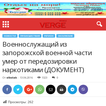
НОВОСТИ
ПРОИСШЕСТВИЯ
РЕГИОН
ЭКСКЛЮЗИВ
Военнослужащий из
запорожской военной части
умер от передозировки
наркотиками (ДОКУМЕНТ)
От
olbolab
-
13.06.2016
1323
0
Просмотры:
262