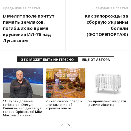
Предыдущая статья
Следующая статья
В Мелитополе почтут
Как запорожцы за
память земляков,
сборную Украины
погибших во время
болели
крушения ИЛ-76 над
(ФОТОРЕПОРТАЖ)
Луганском
ЭТО МОЖЕТ БЫТЬ ИНТЕРЕСНО
ЕЩЕ ОТ АВТОРА
110 тисяч доларів
Vulkan casino: обзор и
Як правильно вибрати
готівкою і «Жигулі-
впечатления об
дитяче ліжечко
Копійка»: що декларує
игровом опыте
голова Оріхівської МВА
Микола Вініченко