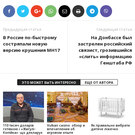
Предыдущая статья
Следующая статья
В Россие по-быстрому
На Донбассе был
состряпали новую
застрелен российский
версию крушения MH17
связист, грозившийся
«слить» информацию
Генштаба РФ
ЭТО МОЖЕТ БЫТЬ ИНТЕРЕСНО
ЕЩЕ ОТ АВТОРА
110 тисяч доларів
Vulkan casino: обзор и
Як правильно вибрати
готівкою і «Жигулі-
впечатления об
дитяче ліжечко
Копійка»: що декларує
игровом опыте