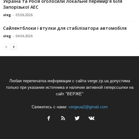
Україна та Росія оголосили локальне перемир’я біля
Запорізької АЕС
oleg
-
05.06.2026
Сайлентблоки і втулки для стабілізатора автомобіля
oleg
-
04.06.2026
Любая перепечатка информации с сайта verge.zp.ua допустима
только при указании источника и наличии активной гиперссылки на
сайт "ВЕРЖЕ"
Свяжитесь с нами:
vergeua2@gmail.com