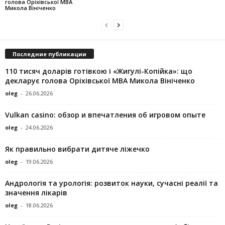
голова Оріхівської МВА
Микола Вініченко
Последние публикации
110 тисяч доларів готівкою і «Жигулі-Копійка»: що
декларує голова Оріхівської МВА Микола Вініченко
oleg
-
26.06.2026
Vulkan casino: обзор и впечатления об игровом опыте
oleg
-
24.06.2026
Як правильно вибрати дитяче ліжечко
oleg
-
19.06.2026
Андрологія та урологія: розвиток науки, сучасні реалії та
значення лікарів
oleg
-
18.06.2026